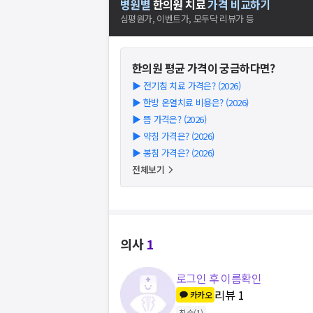
병원별
한의원
치료
가격 비교하기
심평원가, 이벤트가, 모두닥 리뷰가 등
한의원
평균 가격이 궁금하다면?
▶
전기침 치료 가격은? (2026)
▶
한방 온열치료 비용은? (2026)
▶
뜸 가격은? (2026)
▶
약침 가격은? (2026)
▶
봉침 가격은? (2026)
전체보기
의사
1
로그인 후 이름확인
리뷰
1
카카오
침술
(
1
)