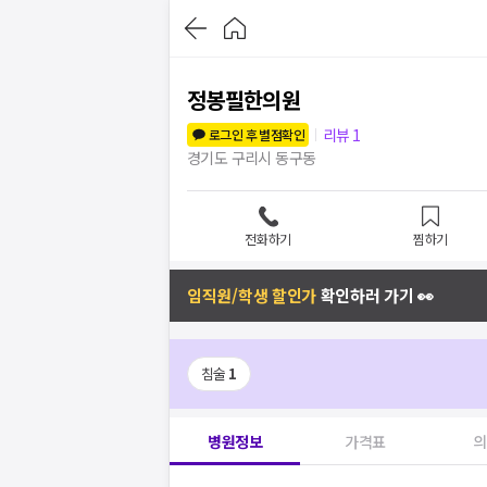
정봉필한의원
리뷰
1
로그인 후 별점확인
경기도 구리시 동구동
전화하기
찜하기
임직원/학생 할인가
확인하러 가기 👀
침술
1
병원정보
가격표
의