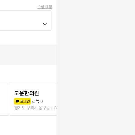
수정 요청
고운한의원
숨쉬는한의원
리뷰
0
리뷰
3
로그인
로그인
경기도 구리시 동구동
740m
경기도 남양주시