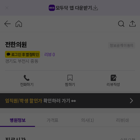
모두닥 앱 다운받기
전한의원
정보공개 미동의
리뷰
0
로그인 후 별점확인
경기도 부천시 중동
전화하기
찜하기
리뷰작성
임직원/학생 할인가
확인하러 가기 👀
병원정보
가격표
의사(1)
리뷰(0)
진료시간
수정 요청