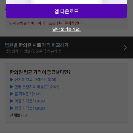
가격표
비급여/급여 진료란?
앱 다운로드
※ 해당병원의 비급여 가격표는 현재 준비중입니다.
일단 둘러볼게요!
병원별
한의원
치료
가격 비교하기
심평원가, 이벤트가, 모두닥 리뷰가 등
한의원
평균 가격이 궁금하다면?
▶
전기침 치료 가격은? (2026)
▶
한방 온열치료 비용은? (2026)
▶
뜸 가격은? (2026)
▶
약침 가격은? (2026)
▶
봉침 가격은? (2026)
전체보기