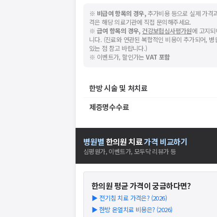
※
비급여 항목의 경우,
추가비용 등으로 실제 가격과
격은 해당 의료기관에 직접 문의해주세요.
※
급여 항목의 경우,
건강보험심사평가원
에 고지되
니다. (진료와 연관된 복합적인 비용이 추가되어, 
있는 점 참고 바랍니다.)
※ 이벤트가, 할인가는
VAT 포함
한방 시술 및 처치료
제증명수수료
병원별
한의원
치료
가격 비교하기
심평원가, 이벤트가, 모두닥 리뷰가 등
한의원
평균 가격이 궁금하다면?
▶
전기침 치료 가격은? (2026)
▶
한방 온열치료 비용은? (2026)