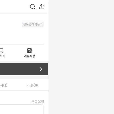
정보공개 미동의
하기
리뷰작성
사(1)
리뷰(0)
수정 요청