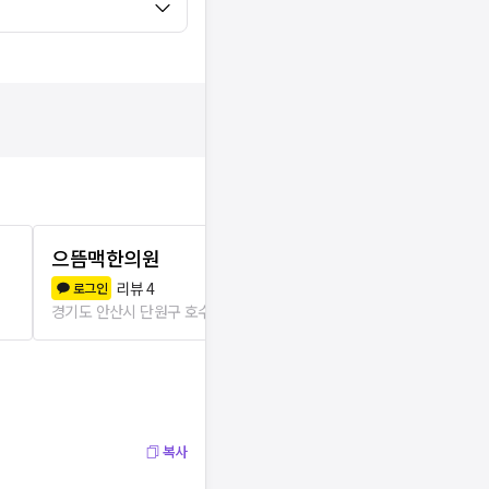
으뜸맥한의원
함소아한의원
리뷰
4
리뷰
2
로그인
로그인
경기도 안산시 단원구 호수동
97m
경기도 안산시 
복사