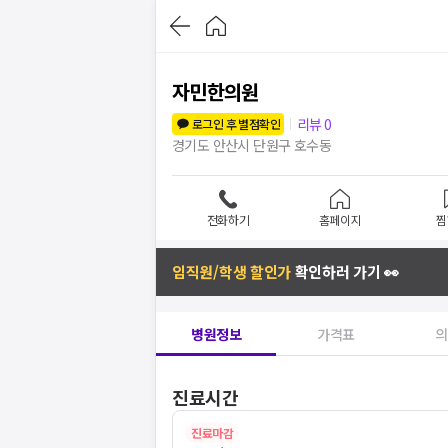
자민한의원
리뷰
0
로그인 후 별점확인
경기도 안산시 단원구 호수동
전화하기
홈페이지
찜
임직원/학생 할인가
확인하러 가기 👀
병원정보
가격표
의
진료시간
진료마감