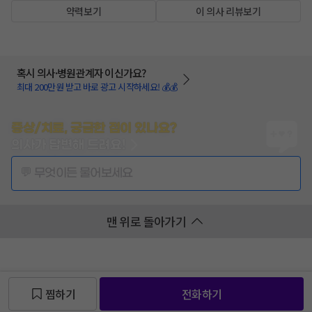
약력보기
이 의사 리뷰보기
혹시 의사·병원관계자 이신가요?
최대 200만원 받고 바로 광고 시작하세요! 💰💰
증상/치료, 궁금한 점이 있나요?
의사가 답변해 드려요!
💬 무엇이든 물어보세요
맨 위로 돌아가기
찜하기
전화하기
찜 목록보기
찜 목록보기