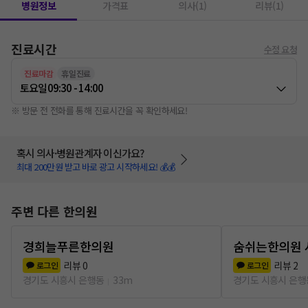
병원정보
가격표
의사(1)
리뷰(1)
진료시간
수정 요청
진료마감
휴일진료
토요일
09:30 - 14:00
※ 방문 전 전화를 통해 진료시간을 꼭 확인하세요!
혹시 의사·병원관계자 이신가요?
최대 200만원 받고 바로 광고 시작하세요! 💰💰
주변 다른 한의원
경희늘푸른한의원
숨쉬는한의원 
리뷰
0
리뷰
2
로그인
로그인
경기도 시흥시 은행동
33m
경기도 시흥시 은행