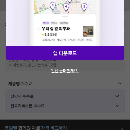
모두닥 팀에 알려주세요!
가격표
비급여/급여 진료란?
※
비급여 항목의 경우,
추가비용 등으로 실제 가격과 상이할 수 있으니, 정확
한 가격은 해당 의료기관에 직접 문의해주세요.
※
급여 항목의 경우,
건강보험심사평가원
에 고지되어 있는 급여 진료 기준 가
앱 다운로드
격입니다. (진료와 연관된 복합적인 비용이 추가되어, 병원마다 금액이 다르게
산정될 수 있는 점 참고 바랍니다.)
※ 이벤트가, 할인가는
VAT 포함
일단 둘러볼게요!
제증명수수료
진단서 수수료
진료기록사본 수수료
병원별
한의원
치료
가격 비교하기