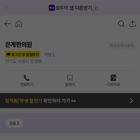
모두닥 앱 다운받기
은계한의원
정보공개 미동의
리뷰
1
로그인 후 별점확인
경기도 시흥시 은행동
전화하기
찜하기
리뷰작성
임직원/학생 할인가
확인하러 가기 👀
침술
1