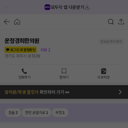
모두닥 앱 다운받기
운정경희한의원
정보공개 미동의
리뷰
2
로그인 후 별점확인
경기도 파주시 운정2동
전화하기
찜하기
리뷰작성
임직원/학생 할인가
확인하러 가기 👀
침술
2
한방 온열치료
1
부항
1