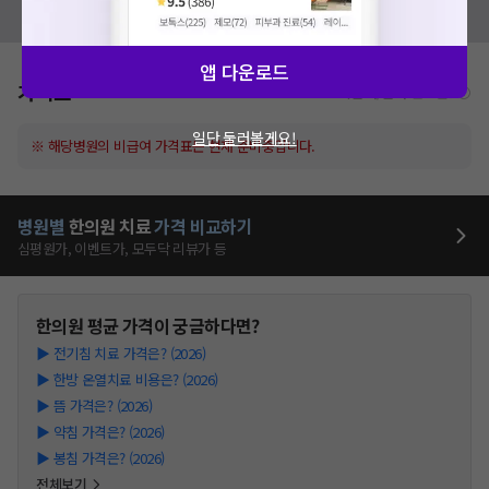
모두닥 팀에 알려주세요!
앱 다운로드
가격표
비급여/급여 진료란?
일단 둘러볼게요!
※ 해당병원의 비급여 가격표는 현재 준비중입니다.
병원별
한의원
치료
가격 비교하기
심평원가, 이벤트가, 모두닥 리뷰가 등
한의원
평균 가격이 궁금하다면?
▶
전기침 치료 가격은? (2026)
▶
한방 온열치료 비용은? (2026)
▶
뜸 가격은? (2026)
▶
약침 가격은? (2026)
▶
봉침 가격은? (2026)
전체보기