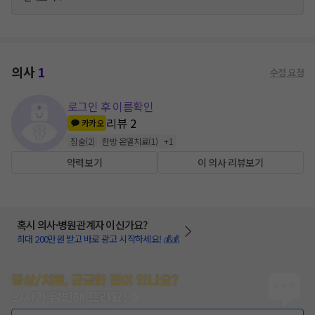
의사
1
수정 요청
로그인 후 이름확인
리뷰
2
카카오
침술
(
2
)
한방 온열치료
(
1
)
+
1
약력보기
이 의사 리뷰보기
혹시 의사·병원관계자 이신가요?
최대 200만원 받고 바로 광고 시작하세요! 💰💰
증상/치료, 궁금한 점이 있나요?
의사가 답변해 드려요!