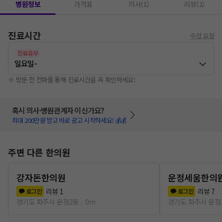
병원정보
가격표
의사(1)
리뷰(2)
진료시간
수정 요청
진료휴무
일요일
-
※ 방문 전 전화를 통해 진료시간을 꼭 확인하세요!
혹시 의사·병원관계자 이신가요?
최대 200만원 받고 바로 광고 시작하세요! 💰💰
주변 다른 한의원
강자돈한의원
운정세움한의
리뷰
1
리뷰
7
로그인
로그인
경기도 파주시 운정2동
0m
경기도 파주시 운정