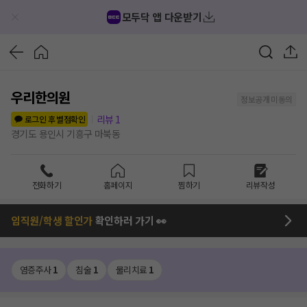
모두닥 앱 다운받기
우리한의원
정보공개 미동의
리뷰
1
로그인 후 별점확인
경기도 용인시 기흥구 마북동
전화하기
홈페이지
찜하기
리뷰작성
임직원/학생 할인가
확인하러 가기 👀
염증주사
1
침술
1
물리치료
1