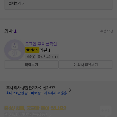
전체보기
의사
1
수정 요청
로그인 후 이름확인
리뷰
1
카카오
침술
(
1
)
물리치료
(
1
)
+
1
약력보기
이 의사 리뷰보기
혹시 의사·병원관계자 이신가요?
최대 200만원 받고 바로 광고 시작하세요! 💰💰
증상/치료, 궁금한 점이 있나요?
의사가 답변해 드려요!