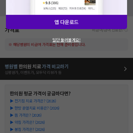
혹시 잘못된 병원정보가 있나요?
모두닥 팀에 알려주세요!
앱 다운로드
가격표
비급여/급여 진료란?
일단 둘러볼게요!
※ 해당병원의 비급여 가격표는 현재 준비중입니다.
병원별
한의원
치료
가격 비교하기
심평원가, 이벤트가, 모두닥 리뷰가 등
한의원
평균 가격이 궁금하다면?
▶
전기침 치료 가격은? (2026)
▶
한방 온열치료 비용은? (2026)
▶
뜸 가격은? (2026)
▶
약침 가격은? (2026)
▶
봉침 가격은? (2026)