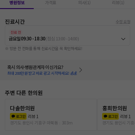
병원정보
가격표
의사(1)
리뷰(1)
진료시간
수정 요청
진료 전
금요일
09:30 - 18:30
(
점심
13:00
-
14:00
)
※ 방문 전 전화를 통해 진료시간을 꼭 확인하세요!
혹시 의사·병원관계자 이신가요?
최대 200만원 받고 바로 광고 시작하세요! 💰💰
주변 다른 한의원
다솔한의원
홍희한의원
리뷰
1
리뷰
1
로그인
로그인
경기도 용인시 기흥구 마북동
303m
경기도 용인시 기흥