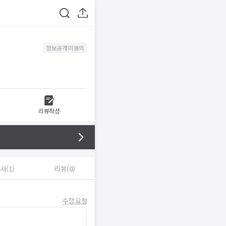
정보공개 미동의
리뷰작성
사(1)
리뷰(0)
수정 요청