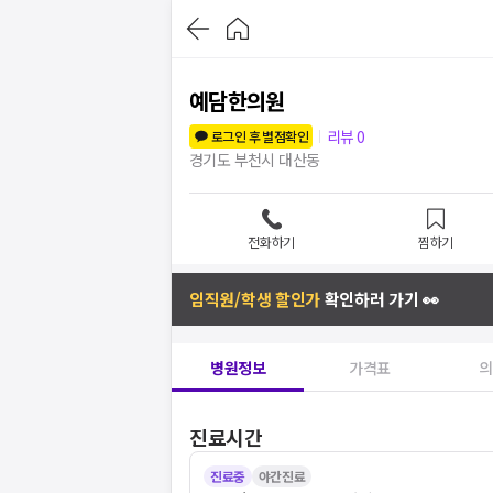
예담한의원
리뷰
0
로그인 후 별점확인
경기도 부천시 대산동
전화하기
찜하기
임직원/학생 할인가
확인하러 가기 👀
병원정보
가격표
의
진료시간
진료중
야간진료