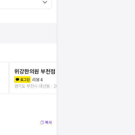
위강한의원 부천점
고려한의원
리뷰
4
리뷰
1
로그인
로그인
경기도 부천시 대산동
204m
경기도 부천시 
복사