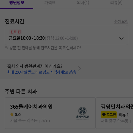
병원정보
가격표
의사(1)
리뷰(6)
진료시간
수정 요청
진료 전
금요일
10:00 - 18:30
(
점심
13:00
-
14:00
)
※ 방문 전 전화를 통해 진료시간을 꼭 확인하세요!
혹시 의사·병원관계자 이신가요?
최대 200만원 받고 바로 광고 시작하세요! 💰💰
주변 다른 치과
365올케어치과의원
김영민치과의
0.0
리뷰
1
로그인
서울 중구 약수동
57m
서울 중구 약수동