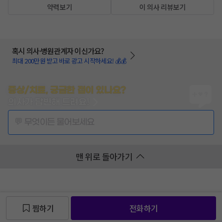
약력보기
이 의사 리뷰보기
혹시 의사·병원관계자 이신가요?
최대 200만원 받고 바로 광고 시작하세요! 💰💰
증상/치료, 궁금한 점이 있나요?
의사가 답변해 드려요!
💬 무엇이든 물어보세요
맨 위로 돌아가기
찜하기
전화하기
찜 목록보기
찜 목록보기