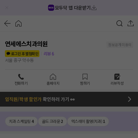
모두닥 앱 다운받기
연세에스치과의원
정보공개 미동의
리뷰
6
로그인 후 별점확인
서울 중구 약수동
전화하기
홈페이지
찜하기
리뷰작성
임직원/학생 할인가
확인하러 가기 👀
치과 스케일링
4
골드 크라운
2
엑스레이 촬영(치과)
1