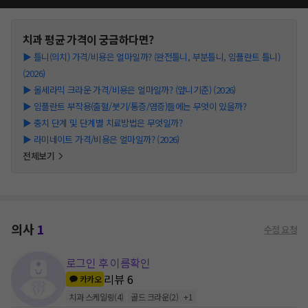
치과
평균 가격이 궁금하다면?
▶
틀니(의치) 가격/비용은 얼마일까? (완전틀니, 부분틀니, 임플란트 틀니)
(2026)
▶
올세라믹 크라운 가격/비용은 얼마일까? (앞니기준) (2026)
▶
임플란트 부작용(출혈/붓기/통증/염증)들에는 무엇이 있을까?
▶
충치 단계 및 단계별 치료방법은 무엇일까?
▶
라미네이트 가격/비용은 얼마일까? (2026)
전체보기
의사
1
수정 요청
로그인 후 이름확인
리뷰
6
카카오
치과 스케일링
(
4
)
골드 크라운
(
2
)
+
1