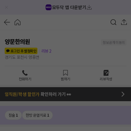
모두닥 앱 다운받기
양문한의원
정보공개 미동의
리뷰
2
로그인 후 별점확인
경기도 포천시 영중면
전화하기
찜하기
리뷰작성
임직원/학생 할인가
확인하러 가기 👀
침술
1
한방 온열치료
1