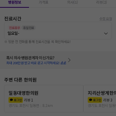
병원정보
가격표
의사(1)
리뷰(2)
진료시간
수정 요청
진료휴무
휴일진료
일요일
-
※ 방문 전 전화를 통해 진료시간을 꼭 확인하세요!
혹시 의사·병원관계자 이신가요?
최대 200만원 받고 바로 광고 시작하세요! 💰💰
주변 다른 한의원
일동대영한의원
지리산쌍계한
리뷰
1
리뷰
3
로그인
로그인
경기도 포천시 일동면
8.1km
경기도 포천시 일동