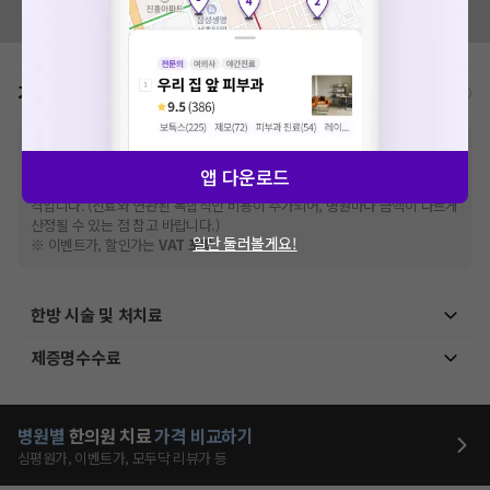
모두닥 팀에 알려주세요!
가격표
비급여/급여 진료란?
※
비급여 항목의 경우,
추가비용 등으로 실제 가격과 상이할 수 있으니, 정확
한 가격은 해당 의료기관에 직접 문의해주세요.
앱 다운로드
※
급여 항목의 경우,
건강보험심사평가원
에 고지되어 있는 급여 진료 기준 가
격입니다. (진료와 연관된 복합적인 비용이 추가되어, 병원마다 금액이 다르게
산정될 수 있는 점 참고 바랍니다.)
일단 둘러볼게요!
※ 이벤트가, 할인가는
VAT 포함
한방 시술 및 처치료
제증명수수료
병원별
한의원
치료
가격 비교하기
심평원가, 이벤트가, 모두닥 리뷰가 등