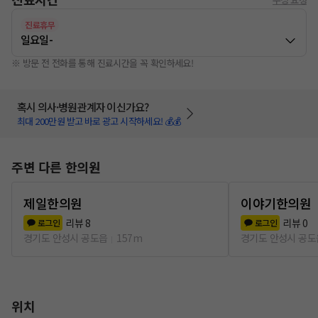
진료휴무
일요일
-
※ 방문 전 전화를 통해 진료시간을 꼭 확인하세요!
혹시 의사·병원관계자 이신가요?
최대 200만원 받고 바로 광고 시작하세요! 💰💰
주변 다른 한의원
제일한의원
이야기한의원
리뷰
8
리뷰
0
로그인
로그인
경기도 안성시 공도읍
157m
경기도 안성시 공도
위치