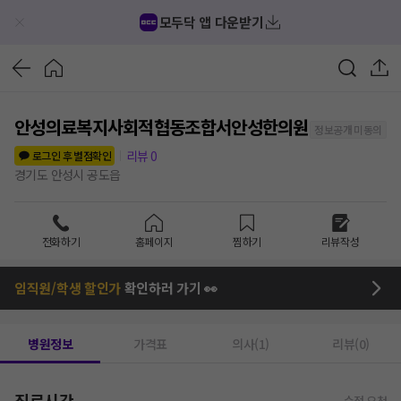
모두닥 앱 다운받기
안성의료복지사회적협동조합서안성한의원
정보공개 미동의
리뷰
0
로그인 후 별점확인
경기도 안성시 공도읍
전화하기
홈페이지
찜하기
리뷰작성
임직원/학생 할인가
확인하러 가기 👀
병원정보
가격표
의사(1)
리뷰(0)
진료시간
수정 요청