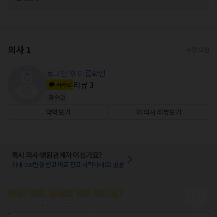
의사
1
수정 요청
로그인 후 이름확인
리뷰
3
카카오
침술
(
2
)
약력보기
이 의사 리뷰보기
혹시 의사·병원관계자 이신가요?
최대 200만원 받고 바로 광고 시작하세요! 💰💰
증상/치료, 궁금한 점이 있나요?
의사가 답변해 드려요!