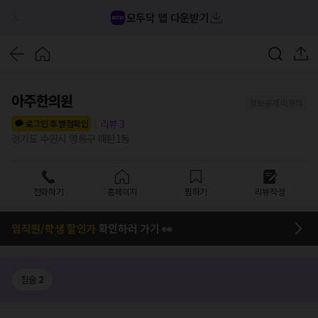
모두닥 앱 다운받기
아주한의원
정보공개 미동의
리뷰
3
로그인 후 별점확인
경기도 수원시 영통구 매탄1동
전화하기
홈페이지
찜하기
리뷰작성
임직원/학생 할인가
확인하러 가기 👀
침술
2