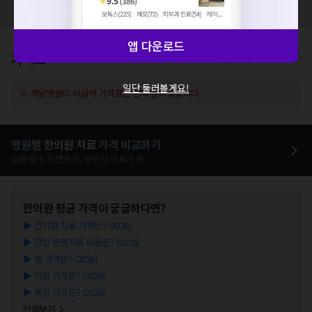
모두닥 팀에 알려주세요!
앱 다운로드
가격표
비급여/급여 진료란?
일단 둘러볼게요!
※ 해당병원의 비급여 가격표는 현재 준비중입니다.
병원별
한의원
치료
가격 비교하기
심평원가, 이벤트가, 모두닥 리뷰가 등
한의원
평균 가격이 궁금하다면?
▶
전기침 치료 가격은? (2026)
▶
한방 온열치료 비용은? (2026)
▶
뜸 가격은? (2026)
▶
약침 가격은? (2026)
▶
봉침 가격은? (2026)
전체보기