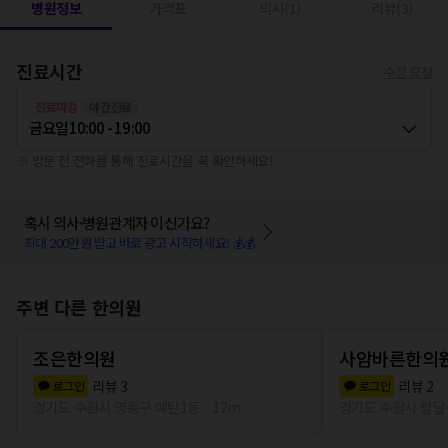
병원정보
가격표
의사(1)
리뷰(3)
진료시간
수정 요청
진료마감
야간진료
금요일
10:00 - 19:00
※ 방문 전 전화를 통해 진료시간을 꼭 확인하세요!
혹시 의사·병원관계자 이신가요?
최대 200만원 받고 바로 광고 시작하세요! 💰💰
주변 다른 한의원
조은한의원
사암바른한의
리뷰
3
리뷰
2
로그인
로그인
경기도 수원시 영통구 매탄1동
12m
경기도 수원시 팔달