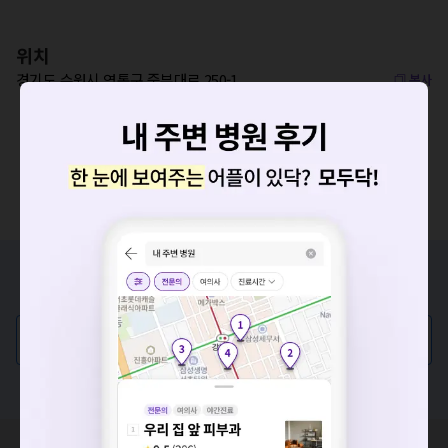
위치
경기도 수원시 영통구 중부대로 250-1
복사
증상/치료, 궁금한 점이 있나요?
요청하신 작업을 처리하지 못했습니다.
의사가 직접 답해드려요!
네트워크 또는 서버의 일시적인 오류로, 잠시 후 다시 시도해주
세요. 지속적으로 문제가 발생할 경우 모두닥 채널톡으로 문의
💬 무엇이든 물어보세요
해주세요.
혹은, 의료상담 서비스에 다양한 게시글 보러가기
확인
혹시 잘못된 병원정보가 있나요?