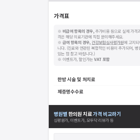
가격표
※
비급여 항목의 경우,
추가비용 등으로 실제 가격과
격은 해당 의료기관에 직접 문의해주세요.
※
급여 항목의 경우,
건강보험심사평가원
에 고지되
니다. (진료와 연관된 복합적인 비용이 추가되어, 
있는 점 참고 바랍니다.)
※ 이벤트가, 할인가는
VAT 포함
한방 시술 및 처치료
제증명수수료
병원별
한의원
치료
가격 비교하기
심평원가, 이벤트가, 모두닥 리뷰가 등