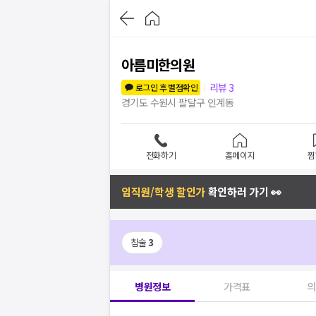
아름미한의원
리뷰
3
로그인 후 별점확인
경기도 수원시 팔달구 인계동
전화하기
홈페이지
찜
임직원/학생 할인가
확인하러 가기 👀
침술
3
병원정보
가격표
의