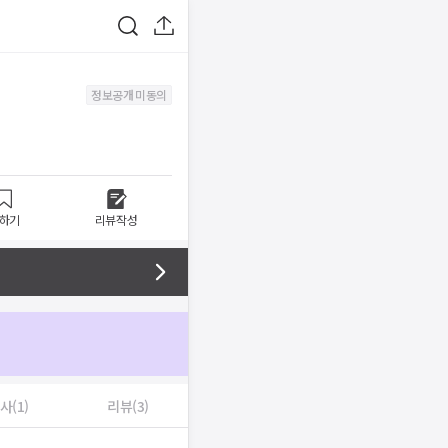
정보공개 미동의
하기
리뷰작성
사(1)
리뷰(3)