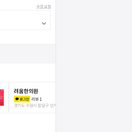
수정 요청
려움한의원
로담한의원 
리뷰
1
리뷰
7
로그인
로그인
경기도 수원시 팔달구 인계동
37m
경기도 수원시 