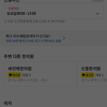
진료마감
토요일
09:00 - 13:00
※ 방문 전 전화를 통해 진료시간을 꼭 확인하세요!
혹시 의사·병원관계자 이신가요?
최대 200만원 받고 바로 광고 시작하세요! 💰💰
주변 다른 한의원
세민제한의원
으뜸한의원
리뷰
3
리뷰
1
로그인
로그인
경기도 평택시 비전2동
45m
경기도 평택시 신평
위치