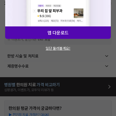
가격표
비급여/급여 진료란?
※
비급여 항목의 경우,
추가비용 등으로 실제 가격과 상이할 수 있으니, 정확
한 가격은 해당 의료기관에 직접 문의해주세요.
※
급여 항목의 경우,
건강보험심사평가원
에 고지되어 있는 급여 진료 기준 가
격입니다. (진료와 연관된 복합적인 비용이 추가되어, 병원마다 금액이 다르게
앱 다운로드
산정될 수 있는 점 참고 바랍니다.)
※ 이벤트가, 할인가는
VAT 포함
일단 둘러볼게요!
한방 시술 및 처치료
제증명수수료
병원별
한의원
치료
가격 비교하기
심평원가, 이벤트가, 모두닥 리뷰가 등
한의원
평균 가격이 궁금하다면?
▶
전기침 치료 가격은? (2026)