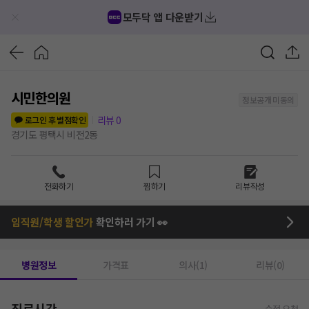
모두닥 앱 다운받기
시민한의원
정보공개 미동의
리뷰
0
로그인 후 별점확인
경기도 평택시 비전2동
전화하기
찜하기
리뷰작성
임직원/학생 할인가
확인하러 가기 👀
병원정보
가격표
의사(1)
리뷰(0)
진료시간
수정 요청