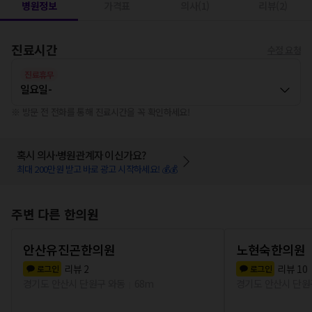
병원정보
가격표
의사(1)
리뷰(2)
진료시간
수정 요청
진료휴무
일요일
-
※ 방문 전 전화를 통해 진료시간을 꼭 확인하세요!
혹시 의사·병원관계자 이신가요?
최대 200만원 받고 바로 광고 시작하세요! 💰💰
주변 다른 한의원
안산유진곤한의원
노현숙한의원
리뷰
2
리뷰
10
로그인
로그인
경기도 안산시 단원구 와동
68m
경기도 안산시 단원