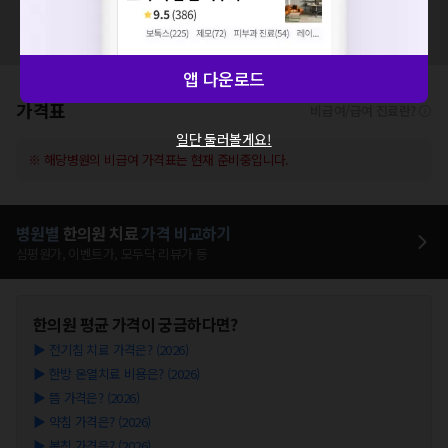
혹시 잘못된 병원정보가 있나요?
모두닥 팀에 알려주세요!
앱 다운로드
가격표
비급여/급여 진료란?
일단 둘러볼게요!
※ 해당병원의 비급여 가격표는 현재 준비중입니다.
병원별
한의원
치료
가격 비교하기
심평원가, 이벤트가, 모두닥 리뷰가 등
한의원
평균 가격이 궁금하다면?
▶
전기침 치료 가격은? (2026)
▶
한방 온열치료 비용은? (2026)
▶
뜸 가격은? (2026)
▶
약침 가격은? (2026)
▶
봉침 가격은? (2026)