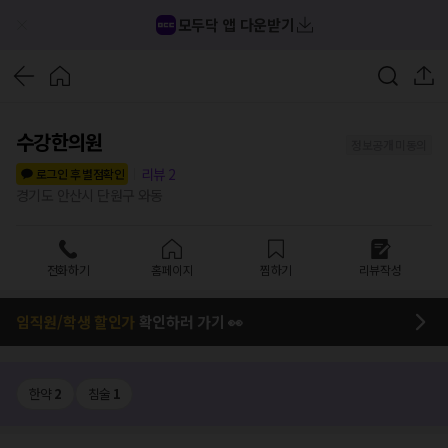
모두닥 앱 다운받기
수강한의원
정보공개 미동의
리뷰
2
로그인 후 별점확인
경기도 안산시 단원구 와동
전화하기
홈페이지
찜하기
리뷰작성
임직원/학생 할인가
확인하러 가기 👀
한약
2
침술
1