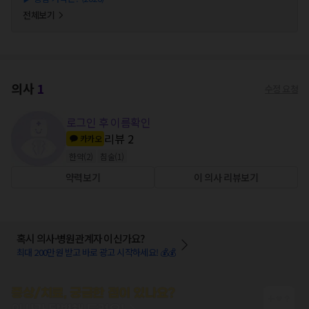
전체보기
의사
1
수정 요청
로그인 후 이름확인
리뷰
2
카카오
한약
(
2
)
침술
(
1
)
약력보기
이 의사 리뷰보기
혹시 의사·병원관계자 이신가요?
최대 200만원 받고 바로 광고 시작하세요! 💰💰
증상/치료, 궁금한 점이 있나요?