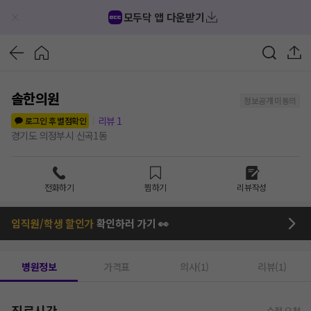
모두닥 앱 다운받기
솔한의원
정보공개 미동의
리뷰
1
로그인 후 별점확인
경기도 의정부시 신곡1동
전화하기
찜하기
리뷰작성
임직원/학생 할인가
확인하러 가기 👀
병원정보
가격표
의사(1)
리뷰(1)
진료시간
수정 요청