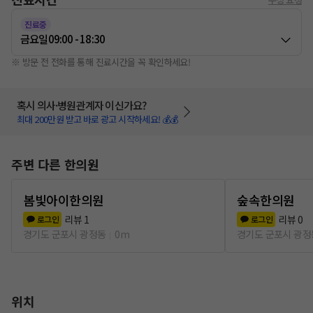
진료중
금요일
09:00 - 18:30
※ 방문 전 전화를 통해 진료시간을 꼭 확인하세요!
혹시 의사·병원관계자 이신가요?
최대 200만원 받고 바로 광고 시작하세요! 💰💰
주변 다른 한의원
봄빛아이한의원
숲속한의원
리뷰
1
리뷰
0
로그인
로그인
경기도 군포시 광정동
0m
경기도 군포시 광정
위치