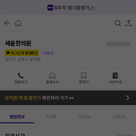
모두닥 앱 다운받기
세움한의원
정보공개 미동의
리뷰
0
로그인 후 별점확인
경기도 군포시 광정동
전화하기
홈페이지
찜하기
리뷰작성
임직원/학생 할인가
확인하러 가기 👀
병원정보
가격표
의사(1)
리뷰(0)
진료시간
수정 요청