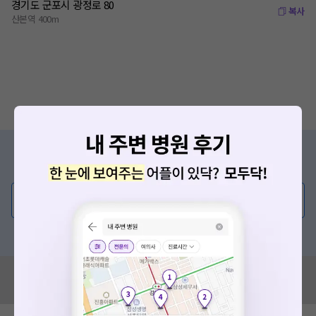
경기도 군포시 광정로 80
복사
산본역 400m
증상/치료, 궁금한 점이 있나요?
의사가 직접 답해드려요!
💬 무엇이든 물어보세요
혹은, 의료상담 서비스에 다양한 게시글 보러가기
요청하신 작업을 처리하지 못했습니다.
네트워크 또는 서버의 일시적인 오류로, 잠시 후 다시 시도해주
혹시 잘못된 병원정보가 있나요?
세요. 지속적으로 문제가 발생할 경우 모두닥 채널톡으로 문의
모두닥 팀에 알려주세요!
해주세요.