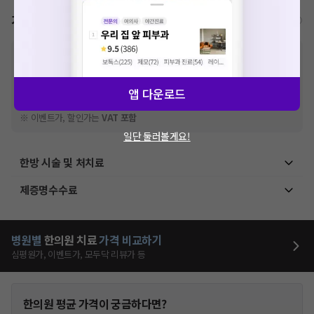
확인
가격표
비급여/급여 진료란?
※
비급여 항목의 경우,
추가비용 등으로 실제 가격과 상이할 수 있으니, 정확
한 가격은 해당 의료기관에 직접 문의해주세요.
※
급여 항목의 경우,
건강보험심사평가원
에 고지되어 있는 급여 진료 기준 가
앱 다운로드
격입니다. (진료와 연관된 복합적인 비용이 추가되어, 병원마다 금액이 다르게
산정될 수 있는 점 참고 바랍니다.)
※ 이벤트가, 할인가는
VAT 포함
일단 둘러볼게요!
한방 시술 및 처치료
제증명수수료
병원별
한의원
치료
가격 비교하기
심평원가, 이벤트가, 모두닥 리뷰가 등
한의원
평균 가격이 궁금하다면?