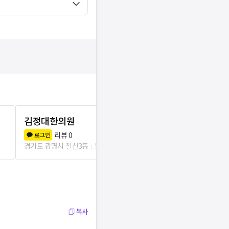
김정대한의원
수인한의원
리뷰
0
리뷰
1
로그인
로그인
경기도 광명시 철산3동
550m
경기도 광명시 철
복사