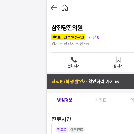
삼진당한의원
리뷰
0
로그인 후 별점확인
경기도 광명시 철산3동
전화하기
찜하기
임직원/학생 할인가
확인하러 가기 👀
병원정보
가격표
의
진료시간
진료중
야간진료