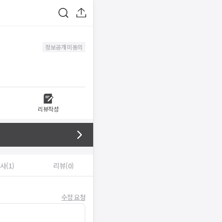
정보공개 미동의
리뷰작성
사(1)
리뷰(0)
수정 요청