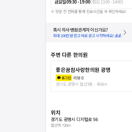
금요일
09:30 - 19:00
(
점심
13:00
-
14:00
)
※ 방문 전 전화를 통해 진료시간을 꼭 확인하세요!
혹시 의사·병원관계자 이신가요?
최대 200만원 받고 바로 광고 시작하세요! 💰💰
주변 다른 한의원
좋은꿈참사랑한의원 광명
리뷰
0
로그인
경기도 광명시 철산3동
468m
위치
경기도 광명시 디지털로 56
철산역 720m