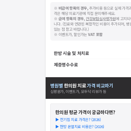
※
비급여 항목의 경우,
추가비용 등으로 실제 가격과
격은 해당 의료기관에 직접 문의해주세요.
※
급여 항목의 경우,
건강보험심사평가원
에 고지되
니다. (진료와 연관된 복합적인 비용이 추가되어, 
있는 점 참고 바랍니다.)
※ 이벤트가, 할인가는
VAT 포함
한방 시술 및 처치료
제증명수수료
병원별
한의원
치료
가격 비교하기
심평원가, 이벤트가, 모두닥 리뷰가 등
한의원
평균 가격이 궁금하다면?
▶
전기침 치료 가격은? (2026)
▶
한방 온열치료 비용은? (2026)