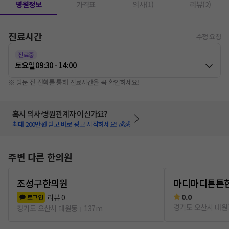
병원정보
가격표
의사(1)
리뷰(2)
진료시간
수정 요청
진료중
토요일
09:30 - 14:00
※ 방문 전 전화를 통해 진료시간을 꼭 확인하세요!
혹시 의사·병원관계자 이신가요?
최대 200만원 받고 바로 광고 시작하세요! 💰💰
주변 다른 한의원
조성구한의원
마디마디튼튼
0.0
리뷰
0
로그인
경기도 오산시 대원
경기도 오산시 대원동
137m