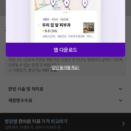
혹시 잘못된 병원정보가 있나요?
모두닥 팀에 알려주세요!
가격표
비급여/급여 진료란?
※
비급여 항목의 경우,
추가비용 등으로 실제 가격과 상이할 수 있으니, 정확
앱 다운로드
한 가격은 해당 의료기관에 직접 문의해주세요.
※
급여 항목의 경우,
건강보험심사평가원
에 고지되어 있는 급여 진료 기준 가
격입니다. (진료와 연관된 복합적인 비용이 추가되어, 병원마다 금액이 다르게
산정될 수 있는 점 참고 바랍니다.)
일단 둘러볼게요!
※ 이벤트가, 할인가는
VAT 포함
한방 시술 및 처치료
제증명수수료
병원별
한의원
치료
가격 비교하기
심평원가, 이벤트가, 모두닥 리뷰가 등