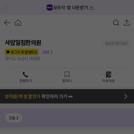
모두닥 앱 다운받기
사암일침한의원
정보공개 미동의
리뷰
2
로그인 후 별점확인
경기도 오산시 대원동
전화하기
찜하기
리뷰작성
임직원/학생 할인가
확인하러 가기 👀
침술
2