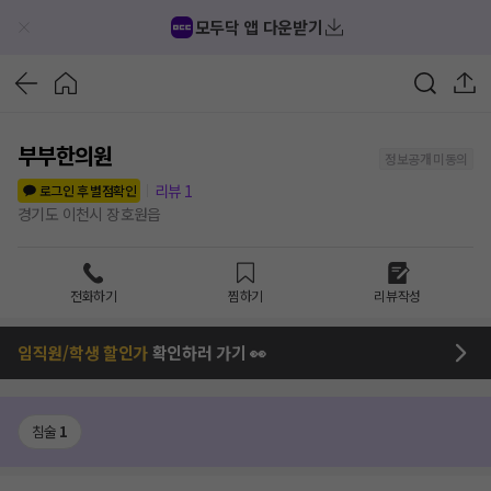
모두닥 앱 다운받기
부부한의원
정보공개 미동의
리뷰
1
로그인 후 별점확인
경기도 이천시 장호원읍
전화하기
찜하기
리뷰작성
임직원/학생 할인가
확인하러 가기 👀
침술
1