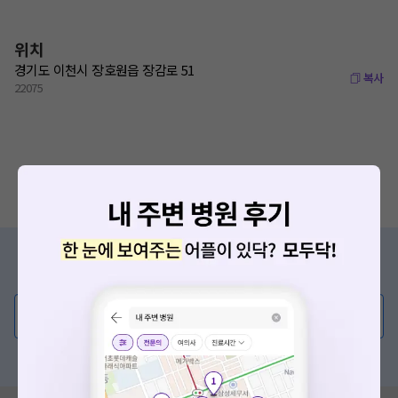
위치
경기도 이천시 장호원읍 장감로 51
복사
22075
증상/치료, 궁금한 점이 있나요?
의사가 직접 답해드려요!
💬 무엇이든 물어보세요
혹은, 의료상담 서비스에 다양한 게시글 보러가기