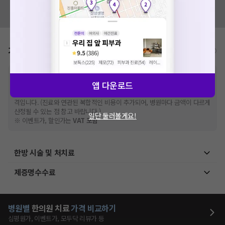
혹시 잘못된 병원정보가 있나요?
모두닥 팀에 알려주세요!
가격표
비급여/급여 진료란?
※
비급여 항목의 경우,
추가비용 등으로 실제 가격과 상이할 수 있으니, 정확
앱 다운로드
한 가격은 해당 의료기관에 직접 문의해주세요.
※
급여 항목의 경우,
건강보험심사평가원
에 고지되어 있는 급여 진료 기준 가
격입니다. (진료와 연관된 복합적인 비용이 추가되어, 병원마다 금액이 다르게
산정될 수 있는 점 참고 바랍니다.)
일단 둘러볼게요!
※ 이벤트가, 할인가는
VAT 포함
한방 시술 및 처치료
제증명수수료
병원별
한의원
치료
가격 비교하기
심평원가, 이벤트가, 모두닥 리뷰가 등