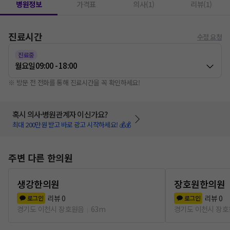
병원정보
가격표
의사(1)
리뷰(1)
진료시간
수정 요청
진료중
월요일
09:00 - 18:00
※ 방문 전 전화를 통해 진료시간을 꼭 확인하세요!
혹시 의사·병원관계자 이신가요?
최대 200만원 받고 바로 광고 시작하세요! 💰💰
주변 다른 한의원
생강한의원
장호원한의원
리뷰
0
리뷰
0
로그인
로그인
경기도 이천시 장호원읍
63m
경기도 이천시 장