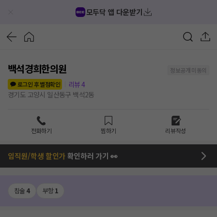
모두닥 앱 다운받기
백석경희한의원
정보공개 미동의
리뷰
4
로그인 후 별점확인
경기도 고양시 일산동구 백석2동
전화하기
찜하기
리뷰작성
임직원/학생 할인가
확인하러 가기 👀
침술
4
부항
1