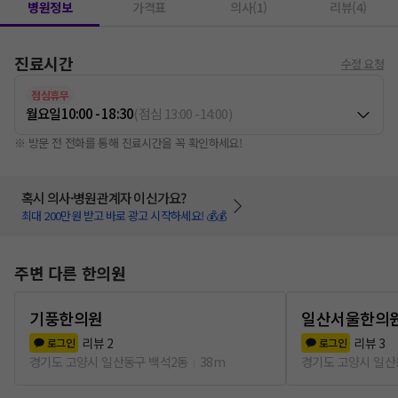
병원정보
가격표
의사(1)
리뷰(4)
진료시간
수정 요청
점심휴무
월요일
10:00 - 18:30
(
점심
13:00
-
14:00
)
※ 방문 전 전화를 통해 진료시간을 꼭 확인하세요!
혹시 의사·병원관계자 이신가요?
최대 200만원 받고 바로 광고 시작하세요! 💰💰
주변 다른 한의원
기풍한의원
일산서울한의
리뷰
2
리뷰
3
로그인
로그인
경기도 고양시 일산동구 백석2동
38m
경기도 고양시 일산