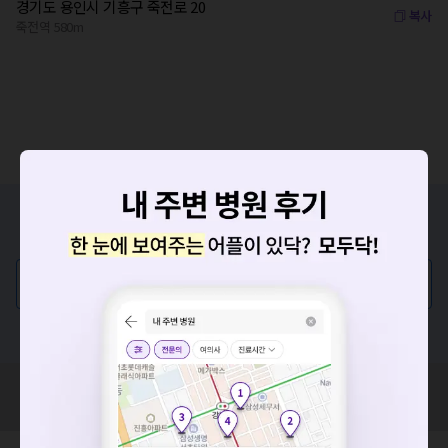
경기도 용인시 기흥구 죽전로 20
복사
죽전역 580m
증상/치료, 궁금한 점이 있나요?
의사가 직접 답해드려요!
💬 무엇이든 물어보세요
혹은, 의료상담 서비스에 다양한 게시글 보러가기
요청하신 작업을 처리하지 못했습니다.
네트워크 또는 서버의 일시적인 오류로, 잠시 후 다시 시도해주
혹시 잘못된 병원정보가 있나요?
세요. 지속적으로 문제가 발생할 경우 모두닥 채널톡으로 문의
모두닥 팀에 알려주세요!
해주세요.