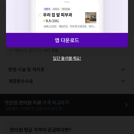
확인
가격표
비급여/급여 진료란?
※
비급여 항목의 경우,
추가비용 등으로 실제 가격과 상이할 수 있으니, 정확
한 가격은 해당 의료기관에 직접 문의해주세요.
※
급여 항목의 경우,
건강보험심사평가원
에 고지되어 있는 급여 진료 기준 가
앱 다운로드
격입니다. (진료와 연관된 복합적인 비용이 추가되어, 병원마다 금액이 다르게
산정될 수 있는 점 참고 바랍니다.)
※ 이벤트가, 할인가는
VAT 포함
일단 둘러볼게요!
한방 시술 및 처치료
제증명수수료
병원별
한의원
치료
가격 비교하기
심평원가, 이벤트가, 모두닥 리뷰가 등
한의원
평균 가격이 궁금하다면?