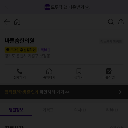
모두닥 앱 다운받기
바른숨한의원
정보공개 미동의
리뷰
1
로그인 후 별점확인
경기도 용인시 기흥구 보정동
전화하기
홈페이지
찜하기
리뷰작성
임직원/학생 할인가
확인하러 가기 👀
병원정보
가격표
의사(1)
리뷰(1)
진료시간
수정 요청