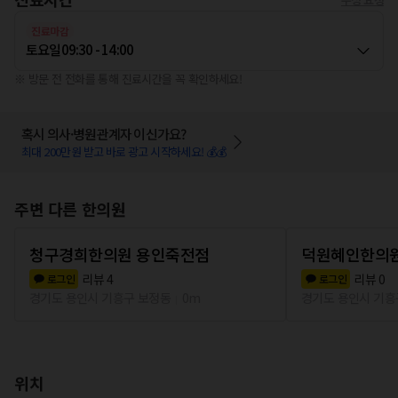
진료마감
토요일
09:30 - 14:00
※ 방문 전 전화를 통해 진료시간을 꼭 확인하세요!
혹시 의사·병원관계자 이신가요?
최대 200만원 받고 바로 광고 시작하세요! 💰💰
주변 다른 한의원
청구경희한의원 용인죽전점
덕원혜인한의
리뷰
4
리뷰
0
로그인
로그인
경기도 용인시 기흥구 보정동
0m
경기도 용인시 기흥
위치