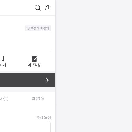
정보공개 미동의
하기
리뷰작성
사(1)
리뷰(0)
수정 요청