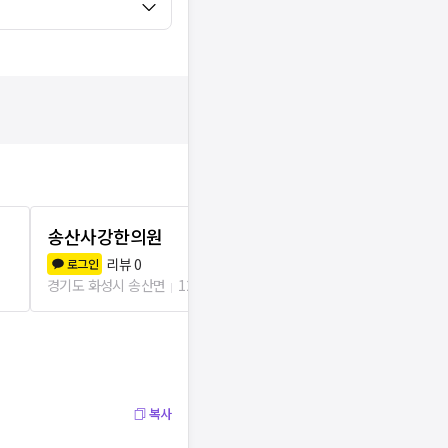
송산사강한의원
중심한의원
리뷰
0
리뷰
0
로그인
로그인
경기도 화성시 송산면
121m
경기도 화성시 
복사