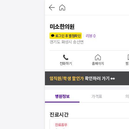
미소한의원
리뷰
0
로그인 후 별점확인
경기도 화성시 송산면
전화하기
홈페이지
찜
임직원/학생 할인가
확인하러 가기 👀
병원정보
가격표
의
진료시간
진료휴무