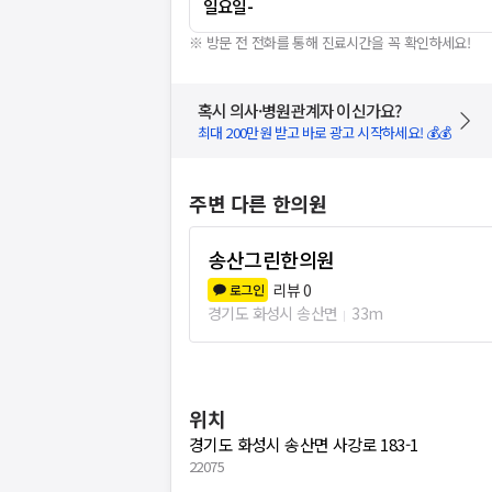
일요일
-
※ 방문 전 전화를 통해 진료시간을 꼭 확인하세요!
혹시 의사·병원관계자 이신가요?
최대 200만원 받고 바로 광고 시작하세요! 💰💰
주변 다른 한의원
송산그린한의원
리뷰
0
로그인
경기도 화성시 송산면
33m
위치
경기도 화성시 송산면 사강로 183-1
22075