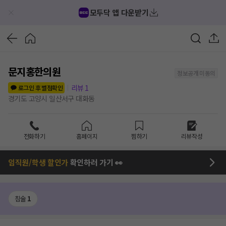
모두닥 앱 다운받기
문지홍한의원
정보공개 미동의
리뷰
1
로그인 후 별점확인
경기도 고양시 일산서구 대화동
전화하기
홈페이지
찜하기
리뷰작성
임직원/학생 할인가
확인하러 가기 👀
침술
1