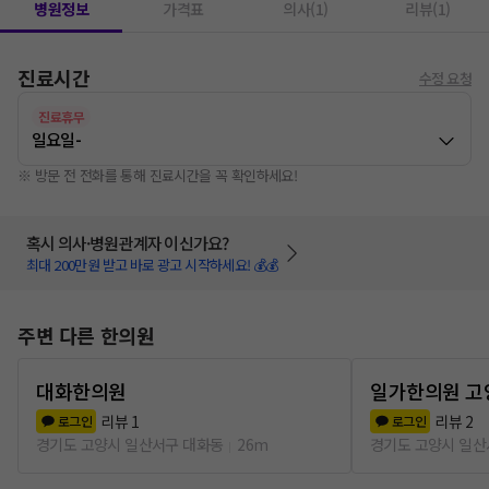
병원정보
가격표
의사(1)
리뷰(1)
진료시간
수정 요청
진료휴무
일요일
-
※ 방문 전 전화를 통해 진료시간을 꼭 확인하세요!
혹시 의사·병원관계자 이신가요?
최대 200만원 받고 바로 광고 시작하세요! 💰💰
주변 다른 한의원
대화한의원
일가한의원 고
리뷰
1
리뷰
2
로그인
로그인
경기도 고양시 일산서구 대화동
26m
경기도 고양시 일산