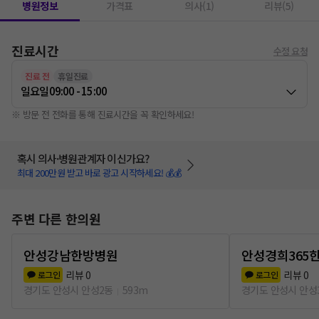
병원정보
가격표
의사(1)
리뷰(5)
진료시간
수정 요청
진료 전
휴일진료
일요일
09:00 - 15:00
※ 방문 전 전화를 통해 진료시간을 꼭 확인하세요!
혹시 의사·병원관계자 이신가요?
최대 200만원 받고 바로 광고 시작하세요! 💰💰
주변 다른 한의원
안성강남한방병원
안성경희365
리뷰
0
리뷰
0
로그인
로그인
경기도 안성시 안성2동
593m
경기도 안성시 안성