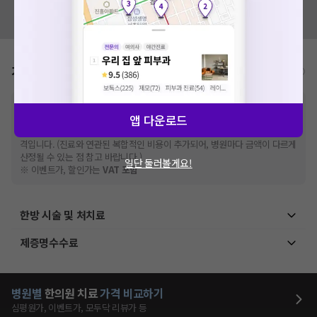
혹시 잘못된 병원정보가 있나요?
모두닥 팀에 알려주세요!
가격표
비급여/급여 진료란?
※
비급여 항목의 경우,
추가비용 등으로 실제 가격과 상이할 수 있으니, 정확
앱 다운로드
한 가격은 해당 의료기관에 직접 문의해주세요.
※
급여 항목의 경우,
건강보험심사평가원
에 고지되어 있는 급여 진료 기준 가
격입니다. (진료와 연관된 복합적인 비용이 추가되어, 병원마다 금액이 다르게
산정될 수 있는 점 참고 바랍니다.)
일단 둘러볼게요!
※ 이벤트가, 할인가는
VAT 포함
한방 시술 및 처치료
제증명수수료
병원별
한의원
치료
가격 비교하기
심평원가, 이벤트가, 모두닥 리뷰가 등