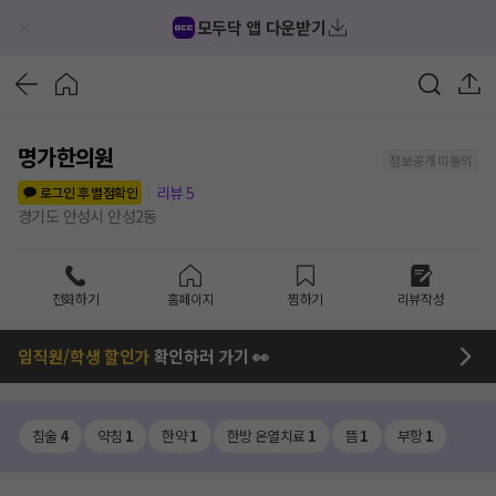
모두닥 앱 다운받기
명가한의원
정보공개 미동의
리뷰
5
로그인 후 별점확인
경기도 안성시 안성2동
전화하기
홈페이지
찜하기
리뷰작성
임직원/학생 할인가
확인하러 가기 👀
침술
4
약침
1
한약
1
한방 온열치료
1
뜸
1
부항
1