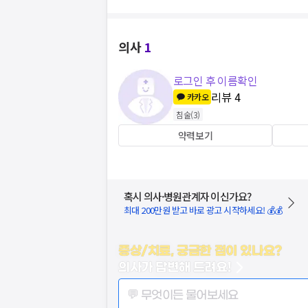
의사
1
로그인 후 이름확인
리뷰
4
카카오
침술
(
3
)
약력보기
혹시 의사·병원관계자 이신가요?
최대 200만원 받고 바로 광고 시작하세요! 💰💰
증상/치료, 궁금한 점이 있나요?
의사가 답변해 드려요!
💬 무엇이든 물어보세요