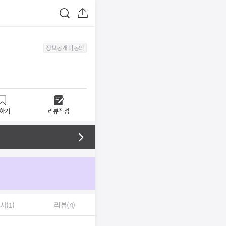
정보공개 미동의
하기
리뷰작성
사(1)
리뷰(4)