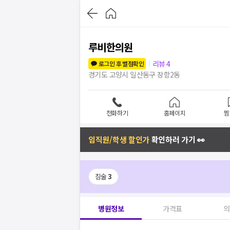
루비한의원
리뷰
4
로그인 후 별점확인
경기도 고양시 일산동구 장항2동
전화하기
홈페이지
찜
임직원/학생 할인가
확인하러 가기 👀
침술
3
병원정보
가격표
의