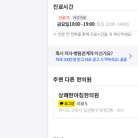
진료시간
진료 전
야간진료
금요일
10:00 - 19:00
(
점심
13:00
-
14:00
)
※ 방문 전 전화를 통해 진료시간을 꼭 확인하세요!
혹시 의사·병원관계자 이신가요?
최대 200만원 받고 바로 광고 시작하세요! 💰💰
주변 다른 한의원
상쾌한아침한의원
리뷰
5
로그인
경기도 고양시 일산동구 장항2동
0m