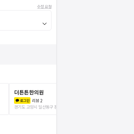
수정 요청
더튼튼한의원
정성미한의
리뷰
2
리뷰
5
로그인
로그인
경기도 고양시 일산동구 장항2동
0m
경기도 고양시 일