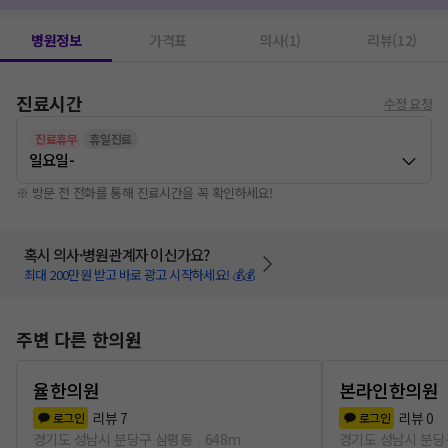
병원정보
가격표
의사(1)
리뷰(12)
진료시간
수정 요청
진료휴무
휴일진료
일요일
-
※ 방문 전 전화를 통해 진료시간을 꼭 확인하세요!
혹시 의사·병원관계자 이신가요?
최대 200만원 받고 바로 광고 시작하세요! 💰💰
주변 다른 한의원
율한의원
본라인한의원
리뷰
7
리뷰
0
로그인
로그인
경기도 성남시 분당구 삼평동
648m
경기도 성남시 분당