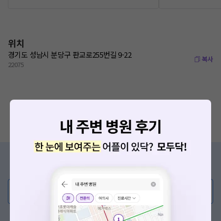
위치
경기도 성남시 분당구 판교로255번길 9-22
복사
22075
증상/치료, 궁금한 점이 있나요?
의사가 직접 답해드려요!
💬 무엇이든 물어보세요
혹은, 의료상담 서비스에 다양한 게시글 보러가기