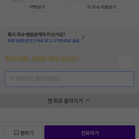
약력보기
이 의사 리뷰보기
혹시 의사·병원관계자 이신가요?
최대 200만원 받고 바로 광고 시작하세요! 💰💰
증상/치료, 궁금한 점이 있나요?
의사가 답변해 드려요!
💬 무엇이든 물어보세요
맨 위로 돌아가기
찜하기
전화하기
찜 목록보기
찜 목록보기