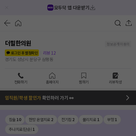
모두닥 앱 다운받기
더힐한의원
정보공개 미동의
리뷰
12
로그인 후 별점확인
경기도 성남시 분당구 삼평동
전화하기
홈페이지
찜하기
리뷰작성
임직원/학생 할인가
확인하러 가기 👀
침술
10
한방 온열치료
2
전기침
2
물리치료
1
부항
1
추나치료(단순)
1