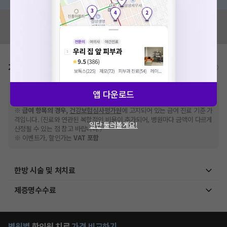
혹시 잘못된 병원정보가 있나요?
모두닥 팀에 알려주세요!
가격표
비급여/급여 진료란?
※
비급여 항목의 경우,
추가비용 등으로 실제 가격과 상이할 수 있으니, 정확
앱 다운로드
한 가격은 해당 의료기관에 직접 문의해주세요.
※
급여 항목의 경우,
건강보험심사평가원
에 고지되어 있는 급여 진료 기준 가
격입니다. (진료와 연관된 복합적인 비용이 추가되어, 병원마다 금액이 다르게
일단 둘러볼게요!
산정될 수 있는 점 참고 바랍니다.)
※ 이벤트가, 할인가는
VAT 포함
한방 시술 및 처치료
제증명수수료
병원별
한의원
치료
가격 비교하기