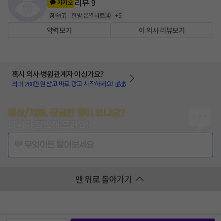
리뷰
9
카카오
침술
(
7
)
한방 온열치료
(
4
)
+
5
약력보기
이 의사 리뷰보기
혹시 의사·병원관계자 이신가요?
최대 200만원 받고 바로 광고 시작하세요! 💰💰
증상/치료, 궁금한 점이 있나요?
의사가 답변해 드려요!
💬 무엇이든 물어보세요
맨 위로 돌아가기