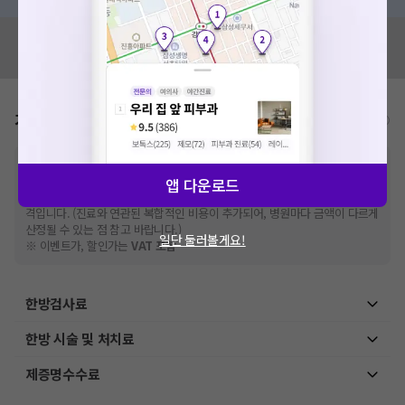
혹시 잘못된 병원정보가 있나요?
모두닥 팀에 알려주세요!
가격표
비급여/급여 진료란?
※
비급여 항목의 경우,
추가비용 등으로 실제 가격과 상이할 수 있으니, 정확
한 가격은 해당 의료기관에 직접 문의해주세요.
앱 다운로드
※
급여 항목의 경우,
건강보험심사평가원
에 고지되어 있는 급여 진료 기준 가
격입니다. (진료와 연관된 복합적인 비용이 추가되어, 병원마다 금액이 다르게
산정될 수 있는 점 참고 바랍니다.)
일단 둘러볼게요!
※ 이벤트가, 할인가는
VAT 포함
한방검사료
한방 시술 및 처치료
제증명수수료