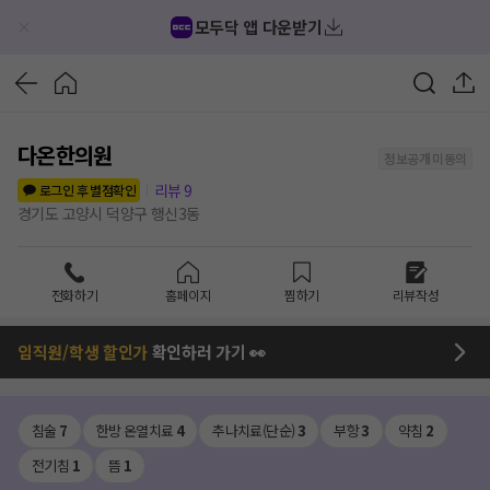
모두닥 앱 다운받기
다온한의원
정보공개 미동의
리뷰
9
로그인 후 별점확인
경기도 고양시 덕양구 행신3동
전화하기
홈페이지
찜하기
리뷰작성
임직원/학생 할인가
확인하러 가기 👀
침술
7
한방 온열치료
4
추나치료(단순)
3
부항
3
약침
2
전기침
1
뜸
1