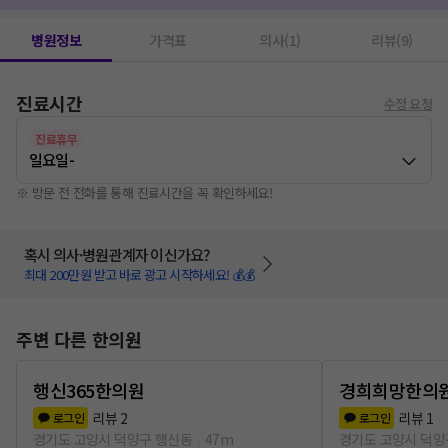
병원정보
가격표
의사(1)
리뷰(9)
진료시간
수정 요청
진료휴무
일요일
-
※ 방문 전 전화를 통해 진료시간을 꼭 확인하세요!
혹시 의사·병원관계자 이신가요?
최대 200만원 받고 바로 광고 시작하세요! 💰💰
주변 다른 한의원
행신365한의원
경희희망한의
리뷰
2
리뷰
1
로그인
로그인
경기도 고양시 덕양구 행신동
47m
경기도 고양시 덕양