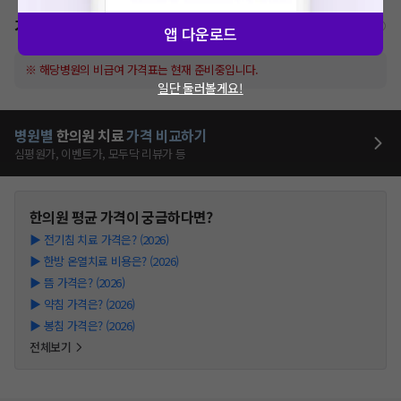
가격표
비급여/급여 진료란?
앱 다운로드
※ 해당병원의 비급여 가격표는 현재 준비중입니다.
일단 둘러볼게요!
병원별
한의원
치료
가격 비교하기
심평원가, 이벤트가, 모두닥 리뷰가 등
한의원
평균 가격이 궁금하다면?
▶
전기침 치료 가격은? (2026)
▶
한방 온열치료 비용은? (2026)
▶
뜸 가격은? (2026)
▶
약침 가격은? (2026)
▶
봉침 가격은? (2026)
전체보기