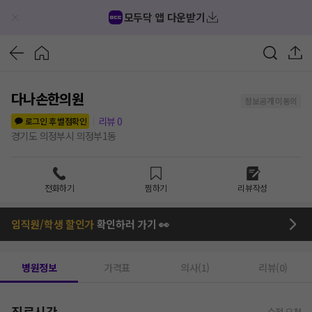
모두닥 앱 다운받기
다나손한의원
정보공개 미동의
리뷰
0
로그인 후 별점확인
경기도 의정부시 의정부1동
전화하기
찜하기
리뷰작성
임직원/학생 할인가
확인하러 가기 👀
병원정보
가격표
의사(1)
리뷰(0)
진료시간
수정 요청