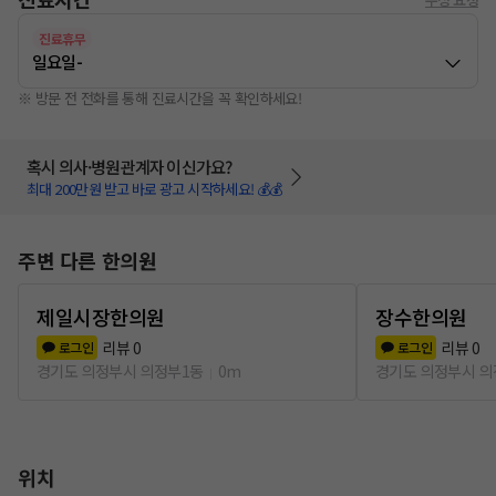
진료휴무
일요일
-
※ 방문 전 전화를 통해 진료시간을 꼭 확인하세요!
혹시 의사·병원관계자 이신가요?
최대 200만원 받고 바로 광고 시작하세요! 💰💰
주변 다른 한의원
제일시장한의원
장수한의원
리뷰
0
리뷰
0
로그인
로그인
경기도 의정부시 의정부1동
0m
경기도 의정부시 의
위치