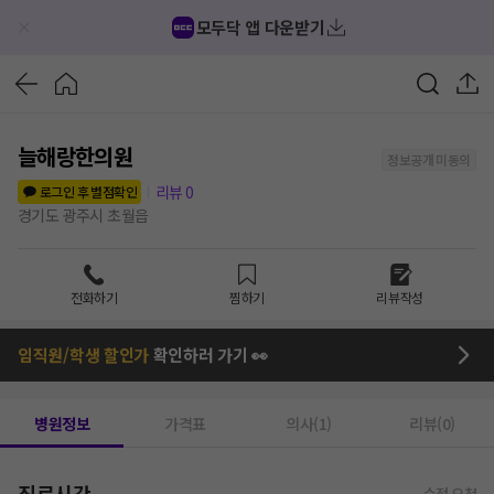
모두닥 앱 다운받기
늘해랑한의원
정보공개 미동의
리뷰
0
로그인 후 별점확인
경기도 광주시 초월읍
전화하기
찜하기
리뷰작성
임직원/학생 할인가
확인하러 가기 👀
병원정보
가격표
의사(1)
리뷰(0)
진료시간
수정 요청