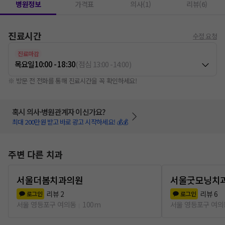
병원정보
가격표
의사(1)
리뷰(6)
진료시간
수정 요청
진료마감
목요일
10:00 - 18:30
(
점심
13:00
-
14:00
)
※ 방문 전 전화를 통해 진료시간을 꼭 확인하세요!
혹시 의사·병원관계자 이신가요?
최대 200만원 받고 바로 광고 시작하세요! 💰💰
주변 다른 치과
서울더봄치과의원
서울굿모닝치
리뷰
2
리뷰
6
로그인
로그인
서울 영등포구 여의동
100m
서울 영등포구 여의