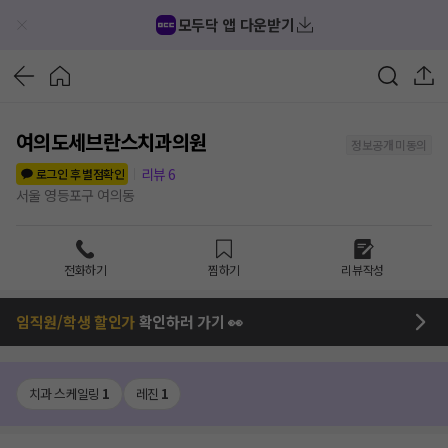
모두닥 앱 다운받기
여의도세브란스치과의원
정보공개 미동의
리뷰
6
로그인 후 별점확인
서울 영등포구 여의동
전화하기
찜하기
리뷰작성
임직원/학생 할인가
확인하러 가기 👀
치과 스케일링
1
레진
1