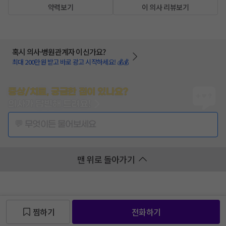
약력보기
이 의사 리뷰보기
혹시 의사·병원관계자 이신가요?
최대 200만원 받고 바로 광고 시작하세요! 💰💰
증상/치료, 궁금한 점이 있나요?
의사가 답변해 드려요!
💬 무엇이든 물어보세요
맨 위로 돌아가기
찜하기
전화하기
찜 목록보기
찜 목록보기