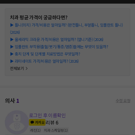
치과
평균 가격이 궁금하다면?
▶
틀니(의치) 가격/비용은 얼마일까? (완전틀니, 부분틀니, 임플란트 틀니)
(2026)
▶
올세라믹 크라운 가격/비용은 얼마일까? (앞니기준) (2026)
▶
임플란트 부작용(출혈/붓기/통증/염증)들에는 무엇이 있을까?
▶
충치 단계 및 단계별 치료방법은 무엇일까?
▶
라미네이트 가격/비용은 얼마일까? (2026)
전체보기
의사
1
수정 요청
로그인 후 이름확인
리뷰
6
카카오
레진
(
1
)
치과 스케일링
(
1
)