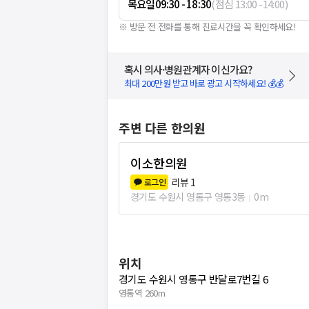
목요일
09:30 - 18:30
(
점심
13:00
-
14:00
)
※ 방문 전 전화를 통해 진료시간을 꼭 확인하세요!
혹시 의사·병원관계자 이신가요?
최대 200만원 받고 바로 광고 시작하세요! 💰💰
주변 다른 한의원
이소한의원
리뷰
1
로그인
경기도 수원시 영통구 영통3동
0m
위치
경기도 수원시 영통구 반달로7번길 6
영통역 260m