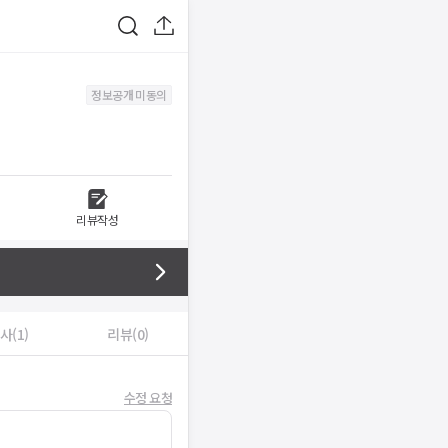
정보공개 미동의
리뷰작성
사(1)
리뷰(0)
수정 요청