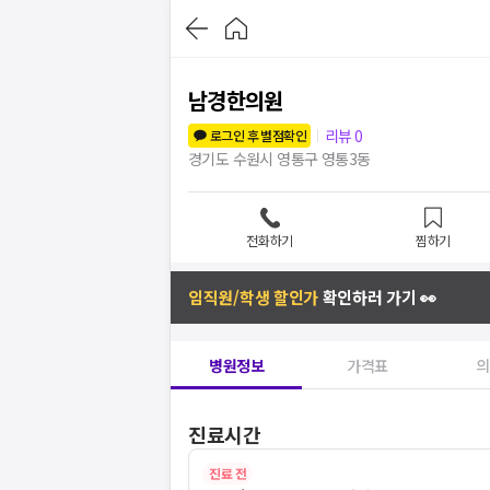
남경한의원
리뷰
0
로그인 후 별점확인
경기도 수원시 영통구 영통3동
전화하기
찜하기
임직원/학생 할인가
확인하러 가기 👀
병원정보
가격표
의
진료시간
진료 전