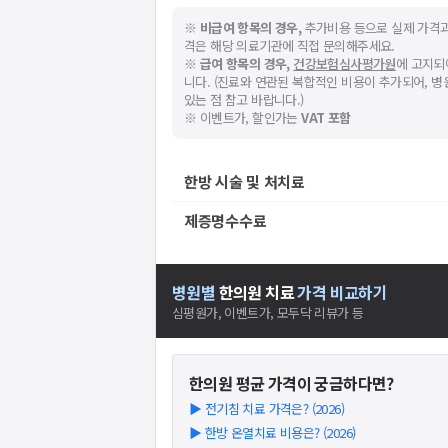
※
비급여 항목의 경우,
추가비용 등으로 실제 가격과
격은 해당 의료기관에 직접 문의해주세요.
※
급여 항목의 경우,
건강보험심사평가원
에 고지되
니다. (진료와 연관된 복합적인 비용이 추가되어, 
있는 점 참고 바랍니다.)
※ 이벤트가, 할인가는
VAT 포함
한방 시술 및 처치료
제증명수수료
병원별
한의원
치료
가격 비교하기
심평원가, 이벤트가, 모두닥 리뷰가 등
한의원
평균 가격이 궁금하다면?
▶
전기침 치료 가격은? (2026)
▶
한방 온열치료 비용은? (2026)