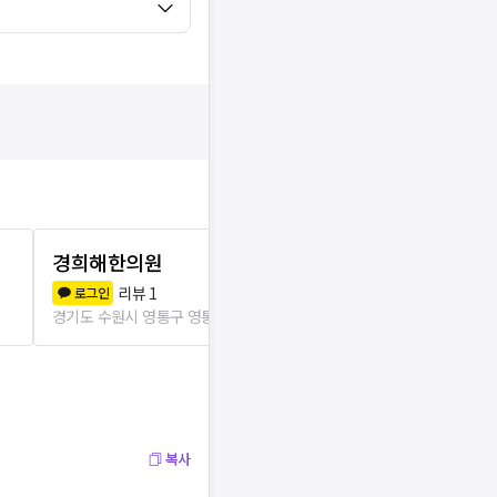
경희해한의원
신광한의원
리뷰
1
리뷰
1
로그인
로그인
경기도 수원시 영통구 영통3동
49m
경기도 수원시 영
복사