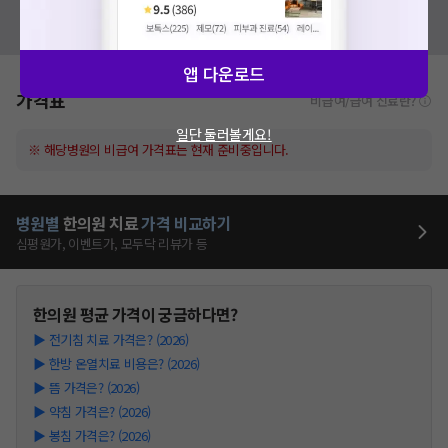
혹시 잘못된 병원정보가 있나요?
모두닥 팀에 알려주세요!
앱 다운로드
가격표
비급여/급여 진료란?
일단 둘러볼게요!
※ 해당병원의 비급여 가격표는 현재 준비중입니다.
병원별
한의원
치료
가격 비교하기
심평원가, 이벤트가, 모두닥 리뷰가 등
한의원
평균 가격이 궁금하다면?
▶
전기침 치료 가격은? (2026)
▶
한방 온열치료 비용은? (2026)
▶
뜸 가격은? (2026)
▶
약침 가격은? (2026)
▶
봉침 가격은? (2026)