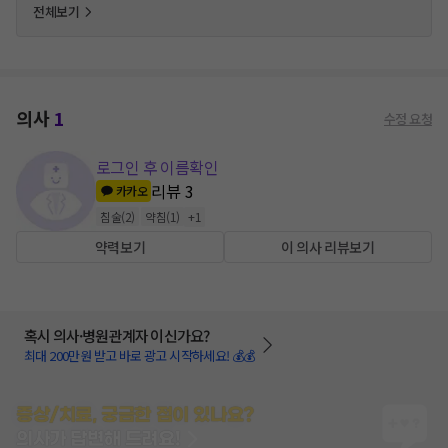
전체보기
의사
1
수정 요청
로그인 후 이름확인
리뷰
3
카카오
침술
(
2
)
약침
(
1
)
+
1
약력보기
이 의사 리뷰보기
혹시 의사·병원관계자 이신가요?
최대 200만원 받고 바로 광고 시작하세요! 💰💰
증상/치료, 궁금한 점이 있나요?
의사가 답변해 드려요!