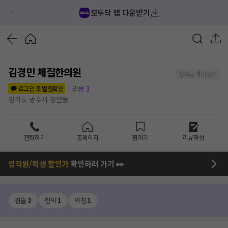
모두닥 앱 다운받기
김경민 체질한의원
정보공개 미동의
리뷰
3
로그인 후 별점확인
경기도 광주시 경안동
전화하기
홈페이지
찜하기
리뷰작성
임직원/학생 할인가
확인하러 가기 👀
침술
2
한약
1
약침
1