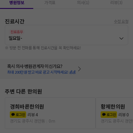
병원정보
가격표
의사(1)
리뷰(3)
진료시간
수정 요청
진료휴무
일요일
-
※ 방문 전 전화를 통해 진료시간을 꼭 확인하세요!
혹시 의사·병원관계자 이신가요?
최대 200만원 받고 바로 광고 시작하세요! 💰💰
주변 다른 한의원
경희바른한의원
황제한의원
리뷰
4
리뷰
0
로그인
로그인
경기도 광주시 경안동
0m
경기도 광주시 경안