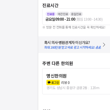
진료시간
진료중
야간진료
휴일진료
금요일
09:00 - 21:00
(
점심
13:00
-
14:30
)
※ 방문 전 전화를 통해 진료시간을 꼭 확인하세요!
혹시 의사·병원관계자 이신가요?
최대 200만원 받고 바로 광고 시작하세요! 💰💰
주변 다른 한의원
명신한의원
리뷰
0
로그인
경기도 성남시 중원구 금광2동
120m