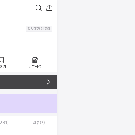
정보공개 미동의
하기
리뷰작성
사(1)
리뷰(3)