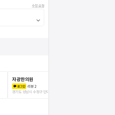
수정 요청
자광한의원
경희대인한
리뷰
2
리뷰
3
로그인
로그인
경기도 성남시 수정구 단대동
153m
경기도 성남시 중