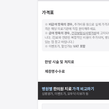
가격표
※
비급여 항목의 경우,
추가비용 등으로 실제 가격과
격은 해당 의료기관에 직접 문의해주세요.
※
급여 항목의 경우,
건강보험심사평가원
에 고지되
니다. (진료와 연관된 복합적인 비용이 추가되어, 
있는 점 참고 바랍니다.)
※ 이벤트가, 할인가는
VAT 포함
한방 시술 및 처치료
제증명수수료
병원별
한의원
치료
가격 비교하기
심평원가, 이벤트가, 모두닥 리뷰가 등