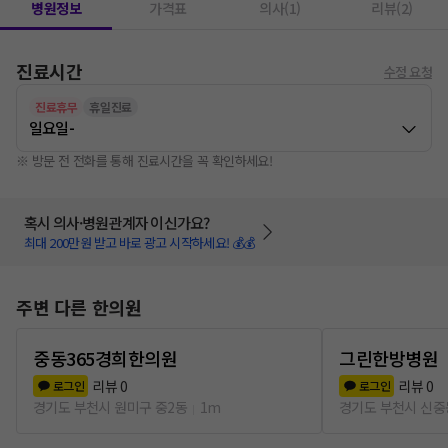
병원정보
가격표
의사(1)
리뷰(2)
진료시간
수정 요청
진료휴무
휴일진료
일요일
-
※ 방문 전 전화를 통해 진료시간을 꼭 확인하세요!
혹시 의사·병원관계자 이신가요?
최대 200만원 받고 바로 광고 시작하세요! 💰💰
주변 다른 한의원
중동365경희한의원
그린한방병원
리뷰
0
리뷰
0
로그인
로그인
경기도 부천시 원미구 중2동
1m
경기도 부천시 신중