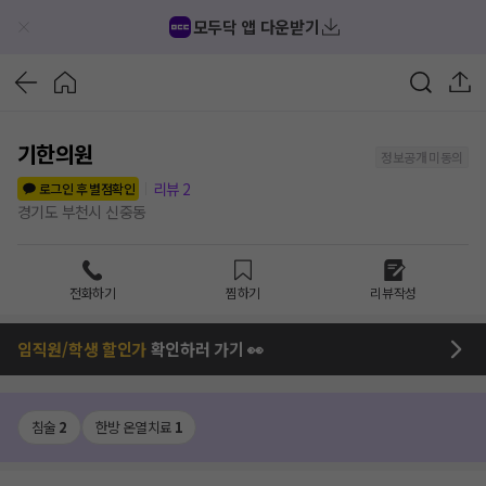
모두닥 앱 다운받기
기한의원
정보공개 미동의
리뷰
2
로그인 후 별점확인
경기도 부천시 신중동
전화하기
찜하기
리뷰작성
임직원/학생 할인가
확인하러 가기 👀
침술
2
한방 온열치료
1