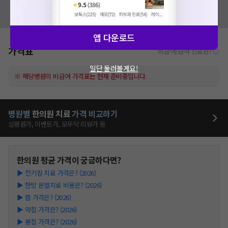
혹시 잘못된 병원정보가 있나요?
모두닥 팀에 알려주세요!
앱 다운로드
가격표
비급여/급여 진료란?
일단 둘러볼게요!
※ 해당병원의 비급여 가격표는 현재 준비중입니다.
병원별
한의원
치료
가격 비교하기
심평원가, 이벤트가, 모두닥 리뷰가 등
한의원
평균 가격이 궁금하다면?
▶
전기침 치료 가격은? (2026)
▶
한방 온열치료 비용은? (2026)
▶
뜸 가격은? (2026)
▶
약침 가격은? (2026)
▶
봉침 가격은? (2026)