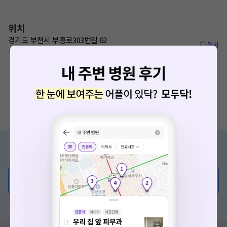
위치
경기도 부천시 부흥로303번길 62
복사
신중동역 620m
증상/치료, 궁금한 점이 있나요?
의사가 직접 답해드려요!
💬 무엇이든 물어보세요
혹은, 의료상담 서비스에 다양한 게시글 보러가기