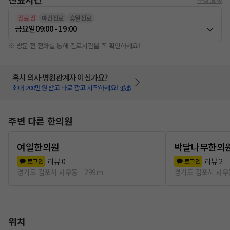
진료 전
야간진료
휴일진료
금요일
09:00 - 19:00
※ 방문 전 전화를 통해 진료시간을 꼭 확인하세요!
혹시 의사·병원관계자 이신가요?
최대 200만원 받고 바로 광고 시작하세요! 💰💰
주변 다른 한의원
여일한의원
박달나무한의
리뷰
0
리뷰
2
로그인
로그인
경기도 김포시 사우동
299m
경기도 김포시 사우
위치