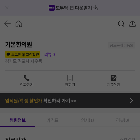
모두닥 앱 다운받기
기본한의원
정보공개 미동의
리뷰
0
로그인 후 별점확인
경기도 김포시 사우동
전화하기
찜하기
리뷰작성
임직원/학생 할인가
확인하러 가기 👀
병원정보
가격표
의사(1)
리뷰(0)
진료시간
수정 요청