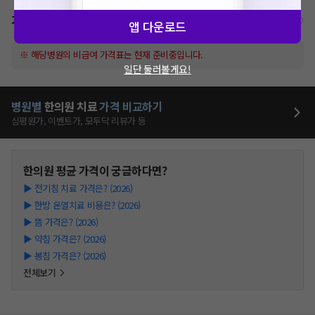
가격표
비급여/급여 진료란?
앱 다운로드
※ 해당병원의 비급여 가격표는 현재 준비중입니다.
일단 둘러볼게요!
병원별
한의원
치료
가격 비교하기
심평원가, 이벤트가, 모두닥 리뷰가 등
한의원
평균 가격이 궁금하다면?
▶
전기침 치료 가격은? (2026)
▶
한방 온열치료 비용은? (2026)
▶
뜸 가격은? (2026)
▶
약침 가격은? (2026)
▶
봉침 가격은? (2026)
전체보기