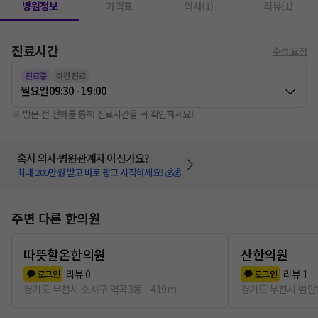
병원정보
가격표
의사(1)
리뷰(1)
진료시간
수정 요청
진료중
야간진료
월요일
09:30 - 19:00
※ 방문 전 전화를 통해 진료시간을 꼭 확인하세요!
혹시 의사·병원관계자 이신가요?
최대 200만원 받고 바로 광고 시작하세요! 💰💰
주변 다른 한의원
따뜻할온한의원
산한의원
리뷰
0
리뷰
1
로그인
로그인
경기도 부천시 소사구 역곡3동
419m
경기도 부천시 범안