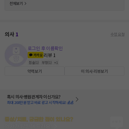
전체보기
의사
1
수정 요청
로그인 후 이름확인
리뷰
1
카카오
침술
(
1
)
부항
(
1
)
+
1
약력보기
이 의사 리뷰보기
혹시 의사·병원관계자 이신가요?
최대 200만원 받고 바로 광고 시작하세요! 💰💰
증상/치료, 궁금한 점이 있나요?
의사가 답변해 드려요!