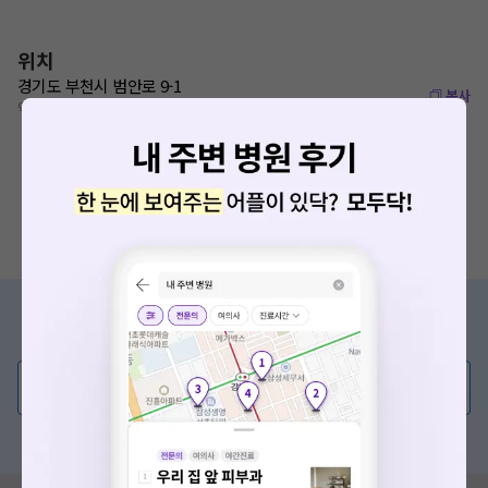
위치
경기도 부천시 범안로 9-1
복사
역곡역 760m
증상/치료, 궁금한 점이 있나요?
의사가 직접 답해드려요!
💬 무엇이든 물어보세요
혹은, 의료상담 서비스에 다양한 게시글 보러가기