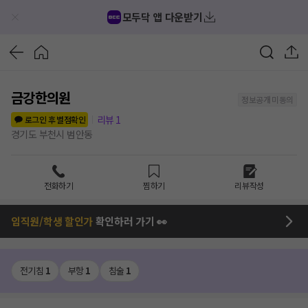
모두닥 앱 다운받기
금강한의원
정보공개 미동의
리뷰
1
로그인 후 별점확인
경기도 부천시 범안동
전화하기
찜하기
리뷰작성
임직원/학생 할인가
확인하러 가기 👀
전기침
1
부항
1
침술
1