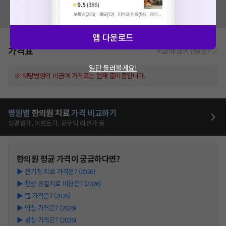
혹시 잘못된 병원정보가 있나요?
모두닥 팀에 알려주세요!
앱 다운로드
가격표
비급여/급여 진료란?
일단 둘러볼게요!
※ 해당병원의 비급여 가격표는 현재 준비중입니다.
병원별
한의원
치료
가격 비교하기
심평원가, 이벤트가, 모두닥 리뷰가 등
한의원
평균 가격이 궁금하다면?
▶
전기침 치료 가격은? (2026)
▶
한방 온열치료 비용은? (2026)
▶
뜸 가격은? (2026)
▶
약침 가격은? (2026)
▶
봉침 가격은? (2026)