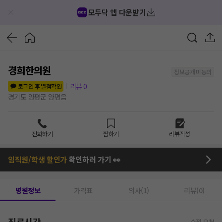
모두닥 앱 다운받기
경희한의원
정보공개 미동의
리뷰
0
로그인 후 별점확인
경기도 양평군 양평읍
전화하기
찜하기
리뷰작성
임직원/학생 할인가
확인하러 가기 👀
병원정보
가격표
의사(1)
리뷰(0)
진료시간
수정 요청