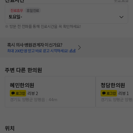
진료휴무
휴일진료
토요일
-
※ 방문 전 전화를 통해 진료시간을 꼭 확인하세요!
혹시 의사·병원관계자 이신가요?
최대 200만원 받고 바로 광고 시작하세요! 💰💰
주변 다른 한의원
혜민한의원
청담한의원
리뷰
2
리뷰
1
로그인
로그인
경기도 양평군 양평읍
44m
경기도 양평군 양평
위치