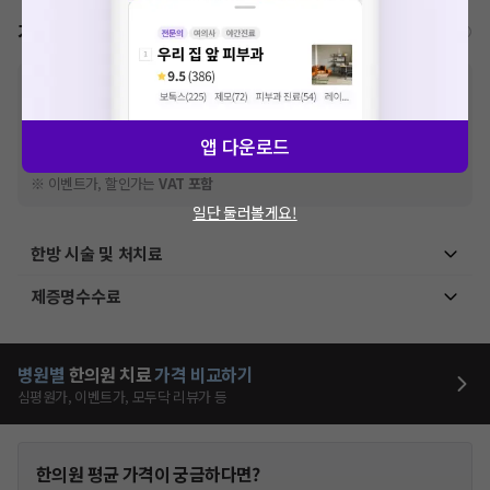
가격표
비급여/급여 진료란?
※
비급여 항목의 경우,
추가비용 등으로 실제 가격과 상이할 수 있으니, 정확
한 가격은 해당 의료기관에 직접 문의해주세요.
※
급여 항목의 경우,
건강보험심사평가원
에 고지되어 있는 급여 진료 기준 가
앱 다운로드
격입니다. (진료와 연관된 복합적인 비용이 추가되어, 병원마다 금액이 다르게
산정될 수 있는 점 참고 바랍니다.)
※ 이벤트가, 할인가는
VAT 포함
일단 둘러볼게요!
한방 시술 및 처치료
제증명수수료
병원별
한의원
치료
가격 비교하기
심평원가, 이벤트가, 모두닥 리뷰가 등
한의원
평균 가격이 궁금하다면?