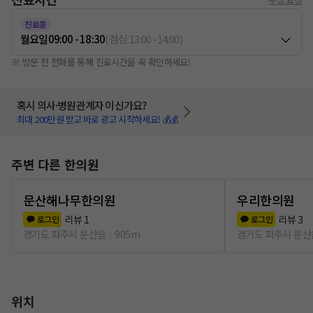
진료중
월요일
09:00 - 18:30
(
점심
13:00
-
14:00
)
※ 방문 전 전화를 통해 진료시간을 꼭 확인하세요!
혹시 의사·병원관계자 이신가요?
최대 200만원 받고 바로 광고 시작하세요! 💰💰
주변 다른 한의원
문산해나무한의원
우리한의원
리뷰
1
리뷰
3
로그인
로그인
경기도 파주시 문산읍
905m
경기도 파주시 문산
위치