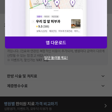
혹시 잘못된 병원정보가 있나요?
모두닥 팀에 알려주세요!
가격표
비급여/급여 진료란?
※
비급여 항목의 경우,
추가비용 등으로 실제 가격과 상이할 수 있으니, 정확
앱 다운로드
한 가격은 해당 의료기관에 직접 문의해주세요.
※
급여 항목의 경우,
건강보험심사평가원
에 고지되어 있는 급여 진료 기준 가
격입니다. (진료와 연관된 복합적인 비용이 추가되어, 병원마다 금액이 다르게
산정될 수 있는 점 참고 바랍니다.)
일단 둘러볼게요!
※ 이벤트가, 할인가는
VAT 포함
한방 시술 및 처치료
제증명수수료
병원별
한의원
치료
가격 비교하기
심평원가, 이벤트가, 모두닥 리뷰가 등