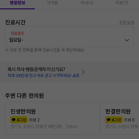
병원정보
가격표
의사(1)
리뷰(7)
진료시간
수정 요청
진료휴무
일요일
-
※ 방문 전 전화를 통해 진료시간을 꼭 확인하세요!
혹시 의사·병원관계자 이신가요?
최대 200만원 받고 바로 광고 시작하세요! 💰💰
주변 다른 한의원
진생한의원
한결한의원
리뷰
2
리뷰
0
로그인
로그인
경기도 수원시 영통구 매탄2동
104m
경기도 수원시 영통