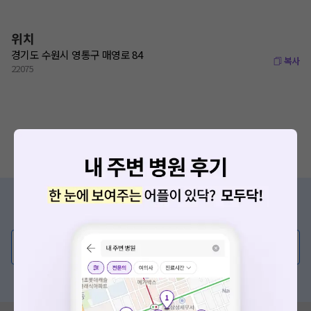
위치
경기도 수원시 영통구 매영로 84
복사
22075
증상/치료, 궁금한 점이 있나요?
의사가 직접 답해드려요!
💬 무엇이든 물어보세요
혹은, 의료상담 서비스에 다양한 게시글 보러가기