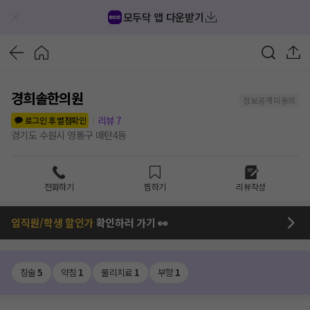
모두닥 앱 다운받기
경희솔한의원
정보공개 미동의
리뷰
7
로그인 후 별점확인
경기도 수원시 영통구 매탄4동
전화하기
찜하기
리뷰작성
임직원/학생 할인가
확인하러 가기 👀
침술
5
약침
1
물리치료
1
부항
1