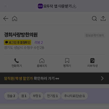
모두닥 앱 다운받기
경희사랑방한의원
정보공개 미동의
리뷰
2
로그인 후 별점확인
경기도 성남시 수정구 수진2동
전화하기
홈페이지
찜하기
리뷰작성
임직원/학생 할인가
확인하러 가기 👀
침술
2
뜸
1
부항
1
전기침
1
추나치료(단순)
1