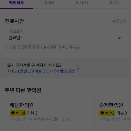
병원정보
가격표
의사(1)
리뷰(2)
진료시간
수정 요청
진료휴무
일요일
-
※ 방문 전 전화를 통해 진료시간을 꼭 확인하세요!
혹시 의사·병원관계자 이신가요?
최대 200만원 받고 바로 광고 시작하세요! 💰💰
주변 다른 한의원
해담한의원
승제한의원
리뷰
3
리뷰
0
로그인
로그인
경기도 성남시 수정구 수진2동
33m
경기도 성남시 수정