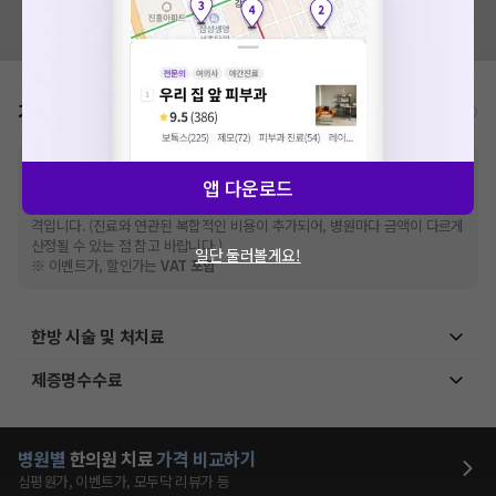
혹시 잘못된 병원정보가 있나요?
모두닥 팀에 알려주세요!
가격표
비급여/급여 진료란?
※
비급여 항목의 경우,
추가비용 등으로 실제 가격과 상이할 수 있으니, 정확
앱 다운로드
한 가격은 해당 의료기관에 직접 문의해주세요.
※
급여 항목의 경우,
건강보험심사평가원
에 고지되어 있는 급여 진료 기준 가
격입니다. (진료와 연관된 복합적인 비용이 추가되어, 병원마다 금액이 다르게
산정될 수 있는 점 참고 바랍니다.)
일단 둘러볼게요!
※ 이벤트가, 할인가는
VAT 포함
한방 시술 및 처치료
제증명수수료
병원별
한의원
치료
가격 비교하기
심평원가, 이벤트가, 모두닥 리뷰가 등