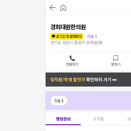
경희대원한의원
리뷰
1
로그인 후 별점확인
경기도 성남시 중원구 상대원2동
전화하기
찜하기
임직원/학생 할인가
확인하러 가기 👀
침술
1
병원정보
가격표
의