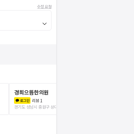
수정 요청
경희으뜸한의원
길한의원
리뷰
1
리뷰
4
로그인
로그인
경기도 성남시 중원구 상대원2동
57m
경기도 성남시 중