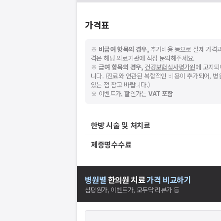
가격표
※
비급여 항목의 경우,
추가비용 등으로 실제 가격과
격은 해당 의료기관에 직접 문의해주세요.
※
급여 항목의 경우,
건강보험심사평가원
에 고지되
니다. (진료와 연관된 복합적인 비용이 추가되어, 
있는 점 참고 바랍니다.)
※ 이벤트가, 할인가는
VAT 포함
한방 시술 및 처치료
제증명수수료
병원별
한의원
치료
가격 비교하기
심평원가, 이벤트가, 모두닥 리뷰가 등