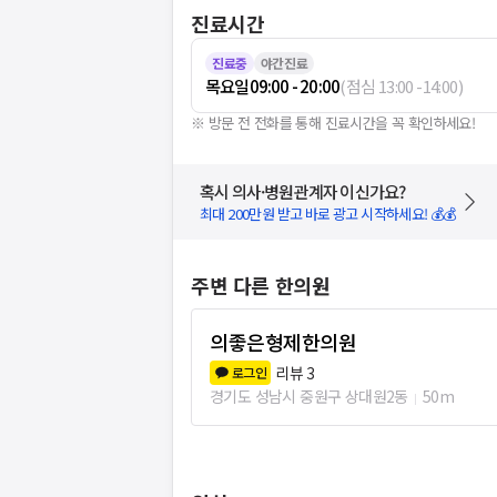
진료시간
진료중
야간진료
목요일
09:00 - 20:00
(
점심
13:00
-
14:00
)
※ 방문 전 전화를 통해 진료시간을 꼭 확인하세요!
혹시 의사·병원관계자 이신가요?
최대 200만원 받고 바로 광고 시작하세요! 💰💰
주변 다른 한의원
의좋은형제한의원
리뷰
3
로그인
경기도 성남시 중원구 상대원2동
50m