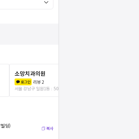
소망치과의원
조은아이치
리뷰
2
리뷰
5
로그인
로그인
서울 강남구 일원1동
50m
서울 강남구 일원
암빌딩)
복사