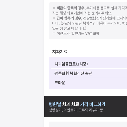
※
비급여 항목의 경우,
추가비용 등으로 실제 가격과
격은 해당 의료기관에 직접 문의해주세요.
※
급여 항목의 경우,
건강보험심사평가원
에 고지되
니다. (진료와 연관된 복합적인 비용이 추가되어, 
있는 점 참고 바랍니다.)
※ 이벤트가, 할인가는
VAT 포함
치과치료
치과임플란트(1치당)
광중합형 복합레진 충전
크라운
병원별
치과
치료
가격 비교하기
심평원가, 이벤트가, 모두닥 리뷰가 등