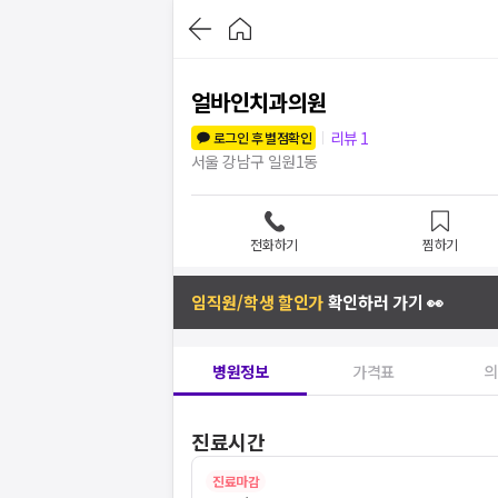
얼바인치과의원
리뷰
1
로그인 후 별점확인
서울 강남구 일원1동
전화하기
찜하기
임직원/학생 할인가
확인하러 가기 👀
병원정보
가격표
의
진료시간
진료마감