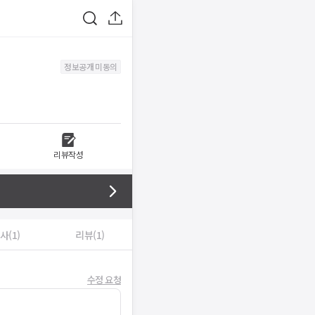
정보공개 미동의
리뷰작성
사(1)
리뷰(1)
수정 요청