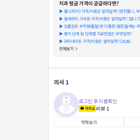
치과
평균 가격이 궁금하다면?
▶
틀니(의치) 가격/비용은 얼마일까? (완전틀니, 부분
▶
올세라믹 크라운 가격/비용은 얼마일까? (앞니기준)
▶
임플란트 부작용(출혈/붓기/통증/염증)들에는 
▶
충치 단계 및 단계별 치료방법은 무엇일까?
▶
라미네이트 가격/비용은 얼마일까? (2026)
전체보기
의사
1
로그인 후 이름확인
리뷰
1
카카오
약력보기