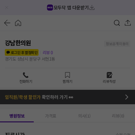
모두닥 앱 다운받기
강남한의원
정보공개 미동의
리뷰
0
로그인 후 별점확인
경기도 성남시 분당구 서현1동
전화하기
찜하기
리뷰작성
임직원/학생 할인가
확인하러 가기 👀
병원정보
가격표
의사(1)
리뷰(0)
진료시간
수정 요청