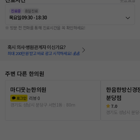
진료중
휴일진료
목요일
09:30 - 18:30
※ 방문 전 전화를 통해 진료시간을 꼭 확인하세요!
혹시 의사·병원관계자 이신가요?
최대 200만원 받고 바로 광고 시작하세요! 💰💰
주변 다른 한의원
마디웃는한의원
한음한방신경
분당점
리뷰
0
로그인
경기도 성남시 분당구 서현1동
80m
7.0
경기도 성남시 분당