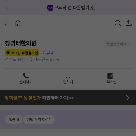
모두닥 앱 다운받기
강경태한의원
정보공개 미동의
리뷰
4
로그인 후 별점확인
경기도 용인시 수지구 풍덕천2동
전화하기
찜하기
리뷰작성
임직원/학생 할인가
확인하러 가기 👀
침술
4
한방 온열치료
1