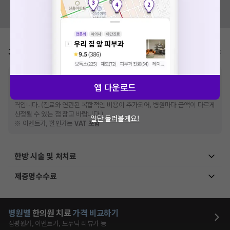
혹시 잘못된 병원정보가 있나요?
모두닥 팀에 알려주세요!
가격표
비급여/급여 진료란?
※
비급여 항목의 경우,
추가비용 등으로 실제 가격과 상이할 수 있으니, 정확
앱 다운로드
한 가격은 해당 의료기관에 직접 문의해주세요.
※
급여 항목의 경우,
건강보험심사평가원
에 고지되어 있는 급여 진료 기준 가
격입니다. (진료와 연관된 복합적인 비용이 추가되어, 병원마다 금액이 다르게
산정될 수 있는 점 참고 바랍니다.)
일단 둘러볼게요!
※ 이벤트가, 할인가는
VAT 포함
한방 시술 및 처치료
제증명수수료
병원별
한의원
치료
가격 비교하기
심평원가, 이벤트가, 모두닥 리뷰가 등