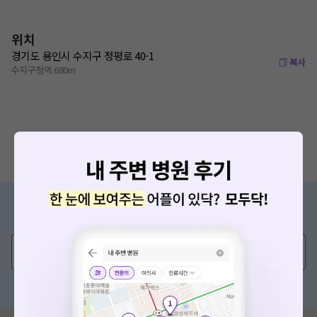
위치
경기도 용인시 수지구 정평로 40-1
복사
수지구청역 680m
증상/치료, 궁금한 점이 있나요?
의사가 직접 답해드려요!
💬 무엇이든 물어보세요
혹은, 의료상담 서비스에 다양한 게시글 보러가기