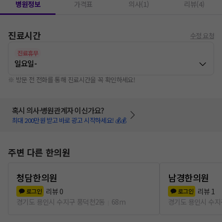
병원정보
가격표
의사(1)
리뷰(4)
진료시간
수정 요청
진료휴무
일요일
-
※ 방문 전 전화를 통해 진료시간을 꼭 확인하세요!
혹시 의사·병원관계자 이신가요?
최대 200만원 받고 바로 광고 시작하세요! 💰💰
주변 다른 한의원
청담한의원
남경한의원
리뷰
0
리뷰
1
로그인
로그인
경기도 용인시 수지구 풍덕천2동
68m
경기도 용인시 수지