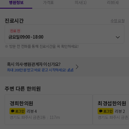
병원정보
가격표
의사(1)
리뷰(4)
진료시간
수정 요청
진료 전
금요일
09:00 - 18:00
※ 방문 전 전화를 통해 진료시간을 꼭 확인하세요!
혹시 의사·병원관계자 이신가요?
최대 200만원 받고 바로 광고 시작하세요! 💰💰
주변 다른 한의원
경희한의원
최경섭한의원
리뷰
4
리뷰
2
로그인
로그인
경기도 파주시 금촌1동
117m
경기도 파주시 금촌