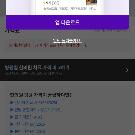
혹시 잘못된 병원정보가 있나요?
모두닥 팀에 알려주세요!
앱 다운로드
가격표
비급여/급여 진료란?
일단 둘러볼게요!
※ 해당병원의 비급여 가격표는 현재 준비중입니다.
병원별
한의원
치료
가격 비교하기
심평원가, 이벤트가, 모두닥 리뷰가 등
한의원
평균 가격이 궁금하다면?
▶
전기침 치료 가격은? (2026)
▶
한방 온열치료 비용은? (2026)
▶
뜸 가격은? (2026)
▶
약침 가격은? (2026)
▶
봉침 가격은? (2026)