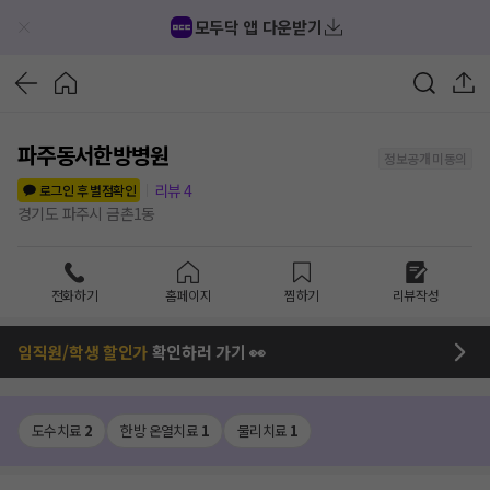
모두닥 앱 다운받기
파주동서한방병원
정보공개 미동의
리뷰
4
로그인 후 별점확인
경기도 파주시 금촌1동
전화하기
홈페이지
찜하기
리뷰작성
임직원/학생 할인가
확인하러 가기 👀
도수치료
2
한방 온열치료
1
물리치료
1