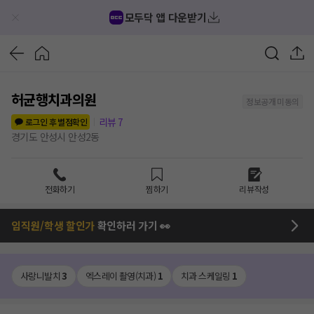
모두닥 앱 다운받기
허균행치과의원
정보공개 미동의
리뷰
7
로그인 후 별점확인
경기도 안성시 안성2동
전화하기
찜하기
리뷰작성
임직원/학생 할인가
확인하러 가기 👀
사랑니발치
3
엑스레이 촬영(치과)
1
치과 스케일링
1