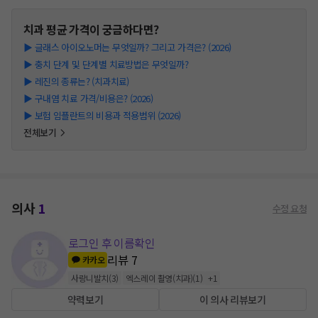
치과
평균 가격이 궁금하다면?
▶
글래스 아이오노머는 무엇일까? 그리고 가격은? (2026)
▶
충치 단계 및 단계별 치료방법은 무엇일까?
▶
레진의 종류는? (치과치료)
▶
구내염 치료 가격/비용은? (2026)
▶
보험 임플란트의 비용과 적용범위 (2026)
전체보기
의사
1
수정 요청
로그인 후 이름확인
리뷰
7
카카오
사랑니발치
(
3
)
엑스레이 촬영(치과)
(
1
)
+
1
약력보기
이 의사 리뷰보기