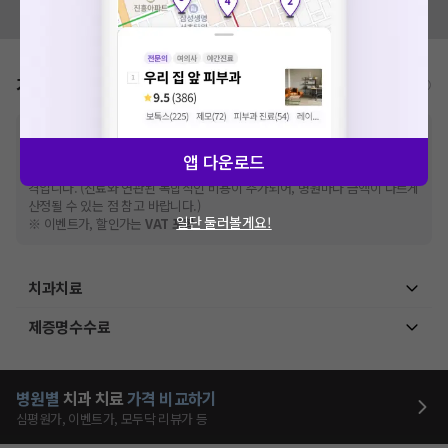
모두닥 팀에 알려주세요!
가격표
비급여/급여 진료란?
※
비급여 항목의 경우,
추가비용 등으로 실제 가격과 상이할 수 있으니, 정확
한 가격은 해당 의료기관에 직접 문의해주세요.
앱 다운로드
※
급여 항목의 경우,
건강보험심사평가원
에 고지되어 있는 급여 진료 기준 가
격입니다. (진료와 연관된 복합적인 비용이 추가되어, 병원마다 금액이 다르게
산정될 수 있는 점 참고 바랍니다.)
일단 둘러볼게요!
※ 이벤트가, 할인가는
VAT 포함
치과치료
제증명수수료
병원별
치과
치료
가격 비교하기
심평원가, 이벤트가, 모두닥 리뷰가 등