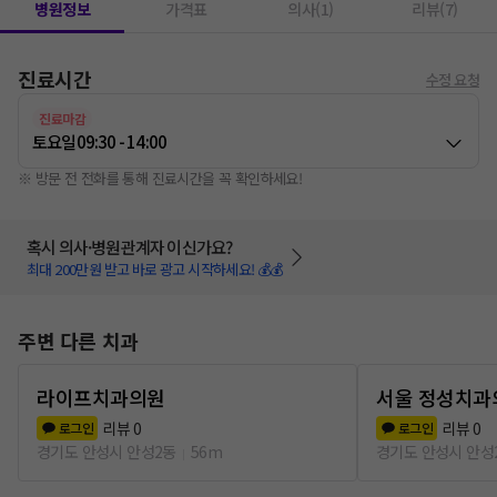
병원정보
가격표
의사(1)
리뷰(7)
진료시간
수정 요청
진료마감
토요일
09:30 - 14:00
※ 방문 전 전화를 통해 진료시간을 꼭 확인하세요!
혹시 의사·병원관계자 이신가요?
최대 200만원 받고 바로 광고 시작하세요! 💰💰
주변 다른 치과
라이프치과의원
서울 정성치과
리뷰
0
리뷰
0
로그인
로그인
경기도 안성시 안성2동
56m
경기도 안성시 안성