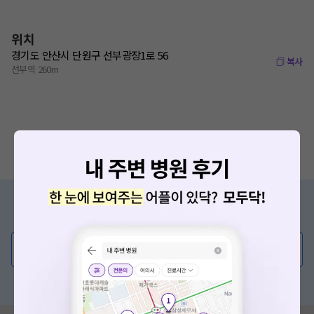
위치
경기도 안산시 단원구 선부광장1로 56
복사
선부역 260m
증상/치료, 궁금한 점이 있나요?
의사가 직접 답해드려요!
💬 무엇이든 물어보세요
혹은, 의료상담 서비스에 다양한 게시글 보러가기