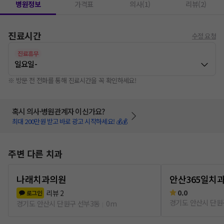
병원정보
가격표
의사(1)
리뷰(2)
진료시간
수정 요청
진료휴무
일요일
-
※ 방문 전 전화를 통해 진료시간을 꼭 확인하세요!
혹시 의사·병원관계자 이신가요?
최대 200만원 받고 바로 광고 시작하세요! 💰💰
주변 다른 치과
나래치과의원
안산365일치
0.0
리뷰
2
로그인
경기도 안산시 단원
경기도 안산시 단원구 선부3동
0m