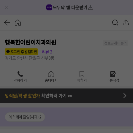
모두닥 앱 다운받기
행복한어린이치과의원
정보공개 미동의
리뷰
2
로그인 후 별점확인
경기도 안산시 단원구 선부3동
전화하기
홈페이지
찜하기
리뷰작성
임직원/학생 할인가
확인하러 가기 👀
엑스레이 촬영(치과)
2