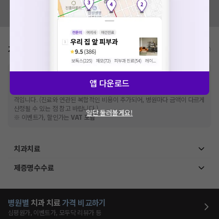
혹시 잘못된 병원정보가 있나요?
모두닥 팀에 알려주세요!
가격표
비급여/급여 진료란?
※
비급여 항목의 경우,
추가비용 등으로 실제 가격과 상이할 수 있으니, 정확
앱 다운로드
한 가격은 해당 의료기관에 직접 문의해주세요.
※
급여 항목의 경우,
건강보험심사평가원
에 고지되어 있는 급여 진료 기준 가
격입니다. (진료와 연관된 복합적인 비용이 추가되어, 병원마다 금액이 다르게
산정될 수 있는 점 참고 바랍니다.)
일단 둘러볼게요!
※ 이벤트가, 할인가는
VAT 포함
치과치료
제증명수수료
병원별
치과
치료
가격 비교하기
심평원가, 이벤트가, 모두닥 리뷰가 등