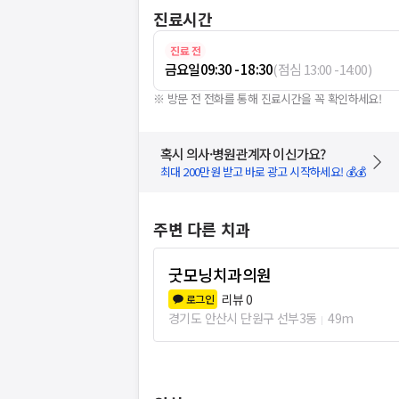
진료시간
진료 전
금요일
09:30 - 18:30
(
점심
13:00
-
14:00
)
※ 방문 전 전화를 통해 진료시간을 꼭 확인하세요!
혹시 의사·병원관계자 이신가요?
최대 200만원 받고 바로 광고 시작하세요! 💰💰
주변 다른 치과
굿모닝치과의원
리뷰
0
로그인
경기도 안산시 단원구 선부3동
49m