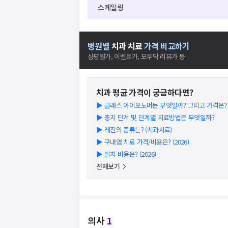
스케일링
병원별
치과
치료
가격 비교하기
심평원가, 이벤트가, 모두닥 리뷰가 등
치과
평균 가격이 궁금하다면?
▶
글래스 아이오노머는 무엇일까? 그리고 가격은? (2
▶
충치 단계 및 단계별 치료방법은 무엇일까?
▶
레진의 종류는? (치과치료)
▶
구내염 치료 가격/비용은? (2026)
▶
발치 비용은? (2026)
전체보기
의사
1