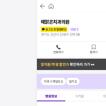
해맑은치과의원
리뷰
5
로그인 후 별점확인
경기도 안산시 단원구 선부3동
전화하기
찜하기
임직원/학생 할인가
확인하러 가기 👀
치과 스케일링
1
발치
1
병원정보
가격표
의