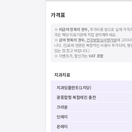
가격표
※
비급여 항목의 경우,
추가비용 등으로 실제 가격과
격은 해당 의료기관에 직접 문의해주세요.
※
급여 항목의 경우,
건강보험심사평가원
에 고지되
니다. (진료와 연관된 복합적인 비용이 추가되어, 
있는 점 참고 바랍니다.)
※ 이벤트가, 할인가는
VAT 포함
치과치료
치과임플란트(1치당)
광중합형 복합레진 충전
크라운
인레이
온레이