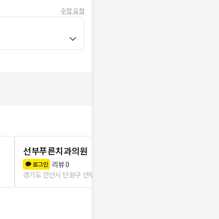
수정 요청
선부푸른치과의원
온누리치과
리뷰
0
리뷰
0
로그인
로그인
경기도 안산시 단원구 선부3동
74m
경기도 안산시 단