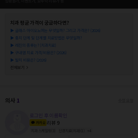
심평원가, 이벤트가, 모두닥 리뷰가 등
치과
평균 가격이 궁금하다면?
▶
글래스 아이오노머는 무엇일까? 그리고 가격은? (2026)
▶
충치 단계 및 단계별 치료방법은 무엇일까?
▶
레진의 종류는? (치과치료)
▶
구내염 치료 가격/비용은? (2026)
▶
발치 비용은? (2026)
전체보기
의사
1
수정 요청
로그인 후 이름확인
리뷰
9
카카오
치과 스케일링
(
3
)
신경치료(치과)
(
1
)
+
4