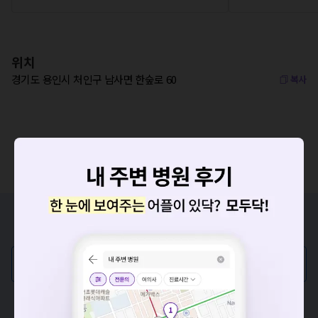
위치
경기도 용인시 처인구 남사면 한숲로 60
복사
증상/치료, 궁금한 점이 있나요?
의사가 직접 답해드려요!
💬 무엇이든 물어보세요
요청하신 작업을 처리하지 못했습니다.
혹은, 의료상담 서비스에 다양한 게시글 보러가기
네트워크 또는 서버의 일시적인 오류로, 잠시 후 다시 시도해주
세요. 지속적으로 문제가 발생할 경우 모두닥 채널톡으로 문의