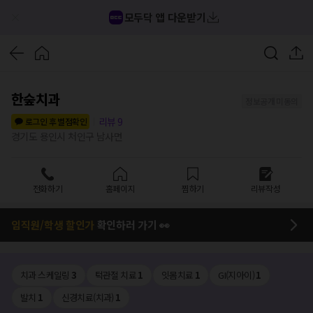
모두닥 앱 다운받기
한숲치과
정보공개 미동의
리뷰
9
로그인 후 별점확인
경기도 용인시 처인구 남사면
전화하기
홈페이지
찜하기
리뷰작성
임직원/학생 할인가
확인하러 가기 👀
치과 스케일링
3
턱관절 치료
1
잇몸치료
1
GI(지아이)
1
발치
1
신경치료(치과)
1