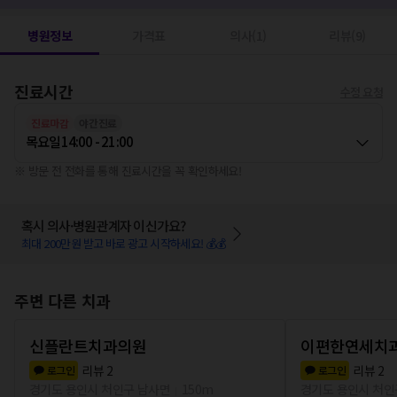
병원정보
가격표
의사(1)
리뷰(9)
진료시간
수정 요청
진료마감
야간진료
목요일
14:00 - 21:00
※ 방문 전 전화를 통해 진료시간을 꼭 확인하세요!
혹시 의사·병원관계자 이신가요?
최대 200만원 받고 바로 광고 시작하세요! 💰💰
주변 다른 치과
신플란트치과의원
이편한연세치
리뷰
2
리뷰
2
로그인
로그인
경기도 용인시 처인구 남사면
150m
경기도 용인시 처인