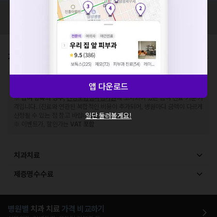
해주세요.
혹시 잘못된 병원정보가 있나요?
확인
모두닥 팀에 알려주세요!
가격표
비급여/급여 진료란?
※
비급여 항목의 경우,
추가비용 등으로 실제 가격과 상이할 수 있으니, 정확
앱 다운로드
한 가격은 해당 의료기관에 직접 문의해주세요.
※
급여 항목의 경우,
건강보험심사평가원
에 고지되어 있는 급여 진료 기준 가
격입니다. (진료와 연관된 복합적인 비용이 추가되어, 병원마다 금액이 다르게
일단 둘러볼게요!
산정될 수 있는 점 참고 바랍니다.)
※ 이벤트가, 할인가는
VAT 포함
치과치료
제증명수수료
병원별
치과
치료
가격 비교하기