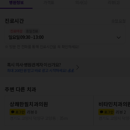
병원정보
가격표
의사(1)
리뷰(2)
진료시간
수정 요청
진료마감
휴일진료
일요일
09:30 - 13:00
※ 방문 전 전화를 통해 진료시간을 꼭 확인하세요!
혹시 의사·병원관계자 이신가요?
최대 200만원 받고 바로 광고 시작하세요! 💰💰
주변 다른 치과
상쾌한필치과의원
비타민치과의
리뷰
0
리뷰
2
로그인
로그인
경기도 고양시 덕양구 고양동
35m
경기도 고양시 덕양