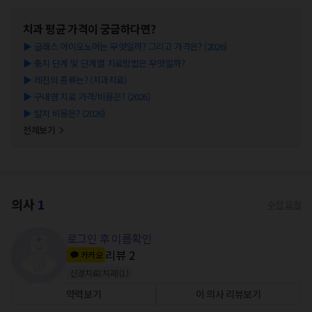
치과
평균 가격이 궁금하다면?
▶
글래스 아이오노머는 무엇일까? 그리고 가격은? (2026)
▶
충치 단계 및 단계별 치료방법은 무엇일까?
▶
레진의 종류는? (치과치료)
▶
구내염 치료 가격/비용은? (2026)
▶
발치 비용은? (2026)
전체보기
의사
1
수정 요청
로그인 후 이름확인
리뷰
2
카카오
신경치료(치과)
(
1
)
약력보기
이 의사 리뷰보기