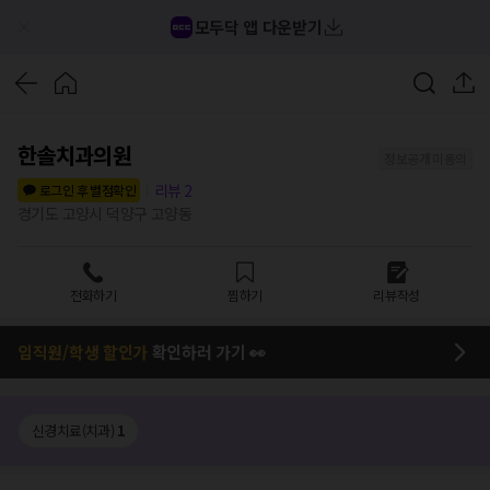
모두닥 앱 다운받기
한솔치과의원
정보공개 미동의
리뷰
2
로그인 후 별점확인
경기도 고양시 덕양구 고양동
전화하기
찜하기
리뷰작성
임직원/학생 할인가
확인하러 가기 👀
신경치료(치과)
1